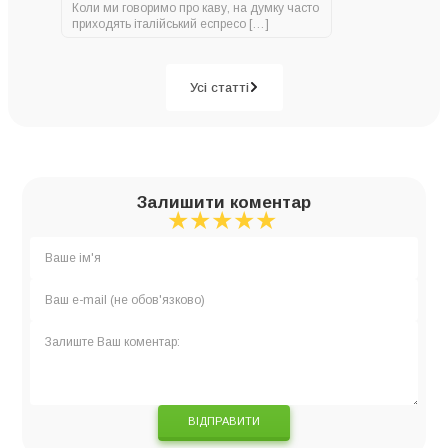
Коли ми говоримо про каву, на думку часто
приходять італійський еспресо […]
Усі статті
Залишити коментар
★
★
★
★
★
★
★
★
★
★
★
★
★
★
★
ВІДПРАВИТИ