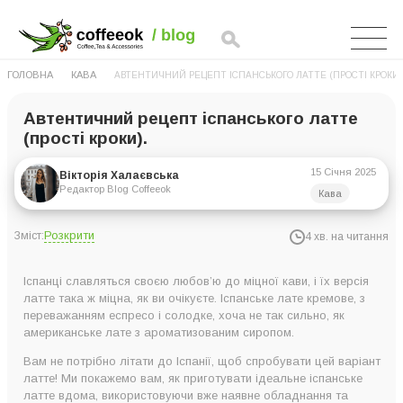
ГОЛОВНА
КАВА
АВТЕНТИЧНИЙ РЕЦЕПТ ІСПАНСЬКОГО ЛАТТЕ (ПРОСТІ КРОКИ)
Автентичний рецепт іспанського латте
(прості кроки).
15 Січня 2025
Вікторія Халаєвська
Редактор Blog Coffeeok
Кава
Розкрити
Зміст:
4 хв. на читання
Що таке іспанське латте?
Іспанці славляться своєю любов’ю до міцної кави, і їх версія
Автентичне іспанське лате
латте така ж міцна, як ви очікуєте. Іспанське лате кремове, з
переважанням еспресо і солодке, хоча не так сильно, як
Варіації рецепта іспанського лате
американське лате з ароматизованим сиропом.
Вам не потрібно літати до Іспанії, щоб спробувати цей варіант
латте! Ми покажемо вам, як приготувати ідеальне іспанське
латте вдома, використовуючи вже наявне обладнання та