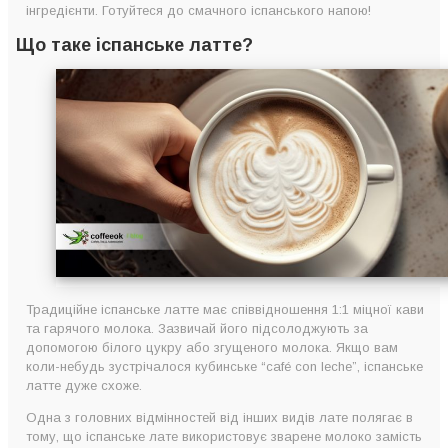
інгредієнти. Готуйтеся до смачного іспанського напою!
Що таке іспанське латте?
Традиційне іспанське латте має співвідношення 1:1 міцної кави
та гарячого молока. Зазвичай його підсолоджують за
допомогою білого цукру або згущеного молока. Якщо вам
коли-небудь зустрічалося кубинське “café con leche”, іспанське
латте дуже схоже.
Одна з головних відмінностей від інших видів лате полягає в
тому, що іспанське лате використовує зварене молоко замість