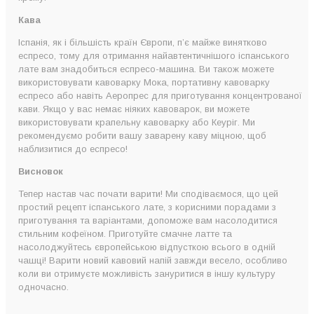
Кава
Іспанія, як і більшість країн Європи, п’є майже винятково
еспресо, тому для отримання найавтентичнішого іспанського
лате вам знадобиться еспресо-машина. Ви також можете
використовувати кавоварку Мока, портативну кавоварку
еспресо або навіть Аеропрес для приготування концентрованої
кави. Якщо у вас немає ніяких кавоварок, ви можете
використовувати крапельну кавоварку або Кеуріг. Ми
рекомендуємо робити вашу заварену каву міцною, щоб
наблизитися до еспресо!
Висновок
Тепер настав час почати варити! Ми сподіваємося, що цей
простий рецепт іспанського лате, з корисними порадами з
приготування та варіантами, допоможе вам насолодитися
стильним кофеїном. Приготуйте смачне латте та
насолоджуйтесь європейською відпусткою всього в одній
чашці! Варити новий кавовий напій завжди весело, особливо
коли ви отримуєте можливість зануритися в іншу культуру
одночасно.