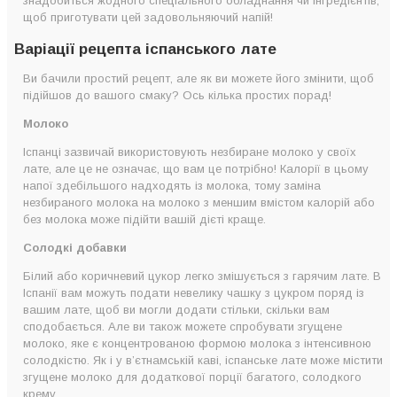
знадобиться жодного спеціального обладнання чи інгредієнтів,
щоб приготувати цей задовольняючий напій!
Варіації рецепта іспанського лате
Ви бачили простий рецепт, але як ви можете його змінити, щоб
підійшов до вашого смаку? Ось кілька простих порад!
Молоко
Іспанці зазвичай використовують незбиране молоко у своїх
лате, але це не означає, що вам це потрібно! Калорії в цьому
напої здебільшого надходять із молока, тому заміна
незбираного молока на молоко з меншим вмістом калорій або
без молока може підійти вашій дієті краще.
Солодкі добавки
Білий або коричневий цукор легко змішується з гарячим лате. В
Іспанії вам можуть подати невелику чашку з цукром поряд із
вашим лате, щоб ви могли додати стільки, скільки вам
сподобається. Але ви також можете спробувати згущене
молоко, яке є концентрованою формою молока з інтенсивною
солодкістю. Як і у в’єтнамській каві, іспанське лате може містити
згущене молоко для додаткової порції багатого, солодкого
крему.