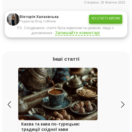
Створено: 26 Жовтня 2023
Вікторія Халаєвська
УСІ СТАТТІ АВТОРА
Редактор Blog Coffeeok
P.S. Сподіваюся, стаття була корисною та цікавою, якщо є
Залишайте коментарі
доповнення -
Інші статті
Кахва та кава по-турецьки:
традиції східної кави