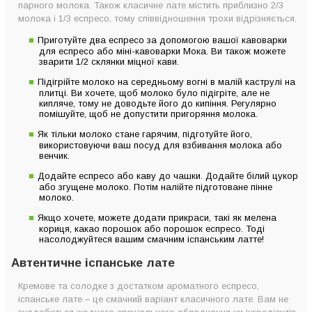
парного молока. Також класичне лате містить приблизно 2/3
молока і 1/3 еспресо, тому співвідношення трохи відрізняється.
Приготуйте два еспресо за допомогою вашої кавоварки
для еспресо або міні-кавоварки Мока. Ви також можете
зварити 1/2 склянки міцної кави.
Підігрійте молоко на середньому вогні в малій каструлі на
плитці. Ви хочете, щоб молоко було підігріте, але не
кипляче, тому не доводьте його до кипіння. Регулярно
помішуйте, щоб не допустити пригоряння молока.
Як тільки молоко стане гарячим, підготуйте його,
використовуючи ваш посуд для взбивання молока або
венчик.
Додайте еспресо або каву до чашки. Додайте білий цукор
або згущене молоко. Потім налійте підготоване пінне
молоко.
Якщо хочете, можете додати прикраси, такі як мелена
кориця, какао порошок або порошок еспресо. Тоді
насолоджуйтеся вашим смачним іспанським латте!
Автентичне іспанське лате
Кремове та солодке з достатком ароматного еспресо,
іспанське лате – це смачний варіант класичного лате. Вам не