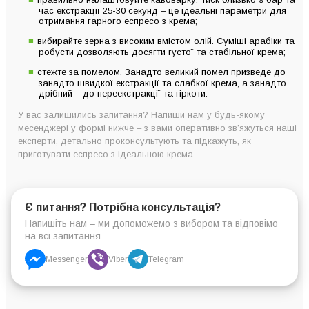
час екстракції 25-30 секунд – це ідеальні параметри для
отримання гарного еспресо з крема;
вибирайте зерна з високим вмістом олій. Суміші арабіки та
робусти дозволяють досягти густої та стабільної крема;
стежте за помелом. Занадто великий помел призведе до
занадто швидкої екстракції та слабкої крема, а занадто
дрібний – до переекстракції та гіркоти.
У вас залишились запитання? Напиши нам у будь-якому
месенджері у формі нижче – з вами оперативно зв’яжуться наші
експерти, детально проконсультують та підкажуть, як
приготувати еспресо з ідеальною крема.
Є питання? Потрібна консультація?
Напишіть нам – ми допоможемо з вибором та відповімо
на всі запитання
Messenger
Viber
Telegram