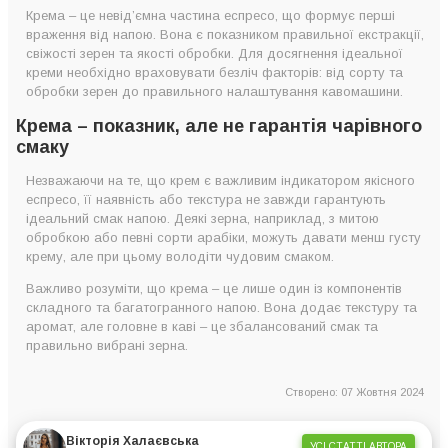
Крема – це невід’ємна частина еспресо, що формує перші
враження від напою. Вона є показником правильної екстракції,
свіжості зерен та якості обробки. Для досягнення ідеальної
креми необхідно враховувати безліч факторів: від сорту та
обробки зерен до правильного налаштування кавомашини.
Крема – показник, але не гарантія чарівного
смаку
Незважаючи на те, що крем є важливим індикатором якісного
еспресо, її наявність або текстура не завжди гарантують
ідеальний смак напою. Деякі зерна, наприклад, з митою
обробкою або певні сорти арабіки, можуть давати менш густу
крему, але при цьому володіти чудовим смаком.
Важливо розуміти, що крема – це лише один із компонентів
складного та багатогранного напою. Вона додає текстуру та
аромат, але головне в каві – це збалансований смак та
правильно вибрані зерна.
Створено: 07 Жовтня 2024
Вікторія Халаєвська
УСІ СТАТТІ АВТОРА