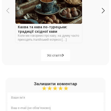
Кахва та кава по-турецьки:
традиції східної кави
Коли ми говоримо про каву, на думку часто
приходять італійський еспресо […]
Усі статті
Залишити коментар
★
★
★
★
★
★
★
★
★
★
★
★
★
★
★