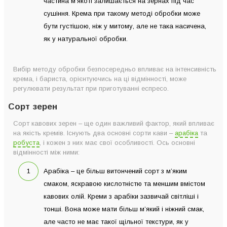
частина м’якоті залишається на зернах під час
сушіння. Крема при такому методі обробки може
бути густішою, ніж у митому, але не така насичена,
як у натуральної обробки.
Вибір методу обробки безпосередньо впливає на інтенсивність
крема, і бариста, орієнтуючись на ці відмінності, може
регулювати результат при приготуванні еспресо.
Сорт зерен
Сорт кавових зерен – ще один важливий фактор, який впливає
на якість кремів. Існують два основні сорти кави –
арабіка
та
робуста
, і кожен з них має свої особливості. Ось основні
відмінності між ними:
Арабіка – це більш витончений сорт з м’яким
смаком, яскравою кислотністю та меншим вмістом
кавових олій. Креми з арабіки зазвичай світліші і
тонші. Вона може мати більш м’який і ніжний смак,
але часто не має такої щільної текстури, як у