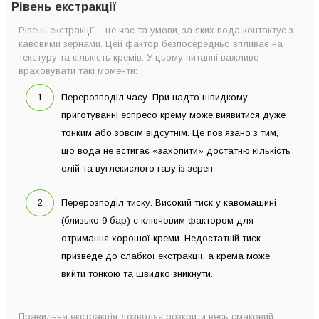
Рівень екстракції
Рівень екстракції – це час та умови, за яких вода контактує з
кавовими зернами. Цей фактор безпосередньо впливає на
текстуру та кількість кремів. У цьому питанні важливо
враховувати такі моменти:
Перерозподіл часу. При надто швидкому
приготуванні еспресо крему може виявитися дуже
тонким або зовсім відсутнім. Це пов’язано з тим,
що вода не встигає «захопити» достатню кількість
олій та вуглекислого газу із зерен.
Перерозподіл тиску. Високий тиск у кавомашині
(близько 9 бар) є ключовим фактором для
отримання хорошої креми. Недостатній тиск
призведе до слабкої екстракції, а крема може
вийти тонкою та швидко зникнути.
Правильна екстракція дозволяє розкрити весь смаковий