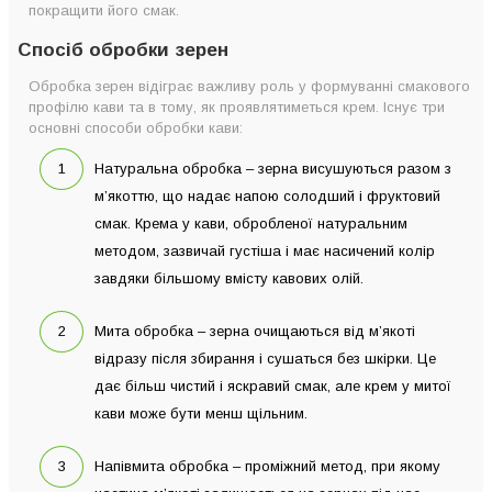
покращити його смак.
Спосіб обробки зерен
Обробка зерен відіграє важливу роль у формуванні смакового
профілю кави та в тому, як проявлятиметься крем. Існує три
основні способи обробки кави:
Натуральна обробка – зерна висушуються разом з
м’якоттю, що надає напою солодший і фруктовий
смак. Крема у кави, обробленої натуральним
методом, зазвичай густіша і має насичений колір
завдяки більшому вмісту кавових олій.
Мита обробка – зерна очищаються від м’якоті
відразу після збирання і сушаться без шкірки. Це
дає більш чистий і яскравий смак, але крем у митої
кави може бути менш щільним.
Напівмита обробка – проміжний метод, при якому