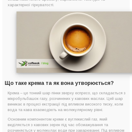
характерної гіркуватості.
Як досягти ідеальної крема?
Крема – показник, але не гарантія чарівного смаку
Що таке крема та як вона утворюється?
Крема – це тонкий шар пінки зверху еспресо, що складається з
мікробульбашок газу, розчинених у кавових маслах. Цей шар
виникає в процесі екстракції під впливом високого тиску, коли
вода та кава взаємодіють на молекулярному рівні.
Основним компонентом креми є вуглекислий газ, який
виділяється з кавових зерен під час обсмажування та
розчиняється у молекулах води при заварюванні. Під впливом