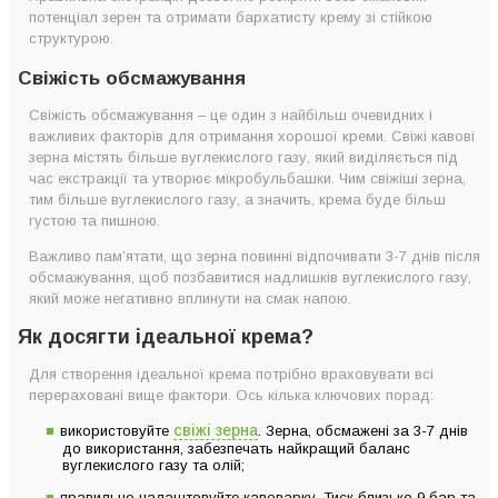
потенціал зерен та отримати бархатисту крему зі стійкою
структурою.
Свіжість обсмажування
Свіжість обсмажування – це один з найбільш очевидних і
важливих факторів для отримання хорошої креми. Свіжі кавові
зерна містять більше вуглекислого газу, який виділяється під
час екстракції та утворює мікробульбашки. Чим свіжіші зерна,
тим більше вуглекислого газу, а значить, крема буде більш
густою та пишною.
Важливо пам’ятати, що зерна повинні відпочивати 3-7 днів після
обсмажування, щоб позбавитися надлишків вуглекислого газу,
який може негативно вплинути на смак напою.
Як досягти ідеальної крема?
Для створення ідеальної крема потрібно враховувати всі
перераховані вище фактори. Ось кілька ключових порад:
свіжі зерна
використовуйте
. Зерна, обсмажені за 3-7 днів
до використання, забезпечать найкращий баланс
вуглекислого газу та олій;
правильно налаштовуйте кавоварку. Тиск близько 9 бар та