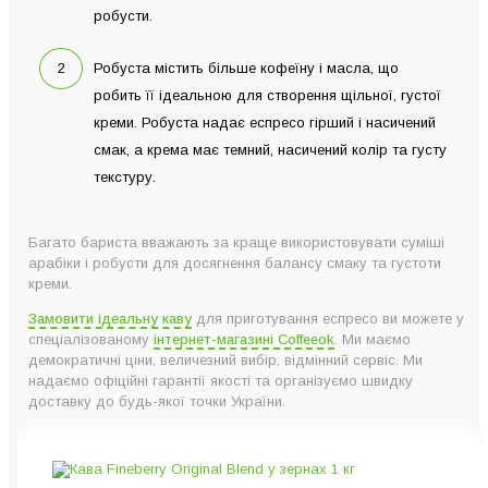
робусти.
Робуста містить більше кофеїну і масла, що
робить її ідеальною для створення щільної, густої
креми. Робуста надає еспресо гірший і насичений
смак, а крема має темний, насичений колір та густу
текстуру.
Багато бариста вважають за краще використовувати суміші
арабіки і робусти для досягнення балансу смаку та густоти
креми.
Замовити ідеальну каву
для приготування еспресо ви можете у
спеціалізованому
інтернет-магазині Coffeeok
. Ми маємо
демократичні ціни, величезний вибір, відмінний сервіс. Ми
надаємо офіційні гарантії якості та організуємо швидку
доставку до будь-якої точки України.