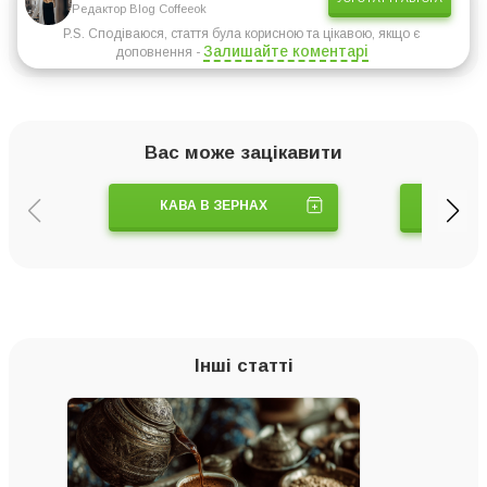
Редактор Blog Coffeeok
P.S. Сподіваюся, стаття була корисною та цікавою, якщо є
Залишайте коментарі
доповнення -
Вас може зацікавити
КАВА В ЗЕРНАХ
КАВ
Інші статті