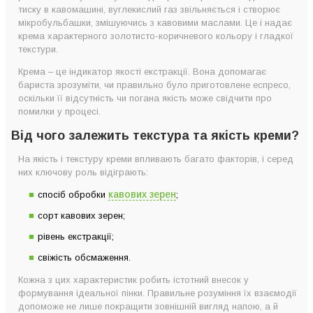
тиску в кавомашині, вуглекислий газ звільняється і створює
мікробульбашки, змішуючись з кавовими маслами. Це і надає
крема характерного золотисто-коричневого кольору і гладкої
текстури.
Крема – це індикатор якості екстракції. Вона допомагає
бариста зрозуміти, чи правильно було приготовлене еспресо,
оскільки її відсутність чи погана якість може свідчити про
помилки у процесі.
Від чого залежить текстура та якість креми?
На якість і текстуру креми впливають багато факторів, і серед
них ключову роль відіграють:
кавових зерен
спосіб обробки
;
сорт кавових зерен;
рівень екстракції;
свіжість обсмаження.
Кожна з цих характеристик робить істотний внесок у
формування ідеальної пінки. Правильне розуміння їх взаємодії
допоможе не лише покращити зовнішній вигляд напою, а й