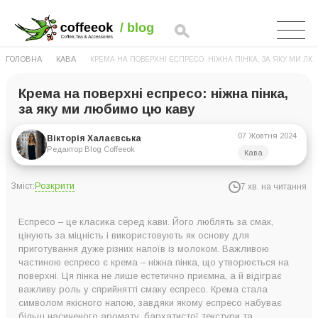
ГОЛОВНА
КАВА
КРЕМА НА ПОВЕРХНІ ЕСПРЕСО: НІЖНА ПІНКА, ЗА ЯКУ МИ ЛЮ
Крема на поверхні еспресо: ніжна пінка,
за яку ми любимо цю каву
07 Жовтня 2024
Вікторія Халаєвська
Редактор Blog Coffeeok
Кава
Розкрити
Зміст:
7 хв. на читання
Що таке крема та як вона утворюється?
Еспресо – це класика серед кави. Його люблять за смак,
Від чого залежить текстура та якість креми?
цінують за міцність і використовують як основу для
приготування дуже різних напоїв із молоком. Важливою
Спосіб обробки зерен
частиною еспресо є крема – ніжна пінка, що утворюється на
Сорт зерен
поверхні. Ця пінка не лише естетично приємна, а й відіграє
важливу роль у сприйнятті смаку еспресо. Крема стала
Рівень екстракції
символом якісного напою, завдяки якому еспресо набуває
Свіжість обсмажування
більш насиченого аромату, бархатистої текстури та