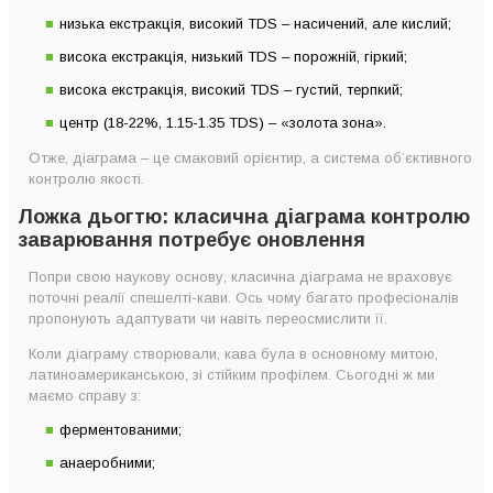
низька екстракція, високий TDS – насичений, але кислий;
висока екстракція, низький TDS – порожній, гіркий;
висока екстракція, високий TDS – густий, терпкий;
центр (18-22%, 1.15-1.35 TDS) – «золота зона».
Отже, діаграма – це смаковий орієнтир, а система об’єктивного
контролю якості.
Ложка дьогтю: класична діаграма контролю
заварювання потребує оновлення
Попри свою наукову основу, класична діаграма не враховує
поточні реалії спешелті-кави. Ось чому багато професіоналів
пропонують адаптувати чи навіть переосмислити її.
Коли діаграму створювали, кава була в основному митою,
латиноамериканською, зі стійким профілем. Сьогодні ж ми
маємо справу з:
ферментованими;
анаеробними;