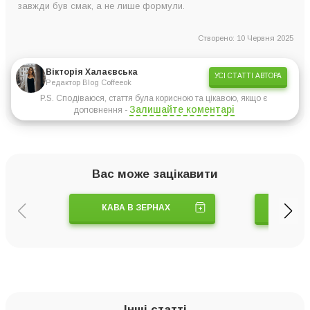
завжди був смак, а не лише формули.
Створено: 10 Червня 2025
Вікторія Халаєвська
УСІ СТАТТІ АВТОРА
Редактор Blog Coffeeok
P.S. Сподіваюся, стаття була корисною та цікавою, якщо є
Залишайте коментарі
доповнення -
Вас може зацікавити
КАВА В ЗЕРНАХ
КАВ
Інші статті