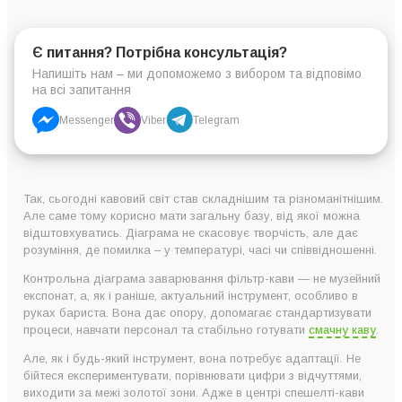
Є питання? Потрібна консультація?
Напишіть нам – ми допоможемо з вибором та відповімо
на всі запитання
Messenger
Viber
Telegram
Так, сьогодні кавовий світ став складнішим та різноманітнішим.
Але саме тому корисно мати загальну базу, від якої можна
відштовхуватись. Діаграма не скасовує творчість, але дає
розуміння, де помилка – у температурі, часі чи співвідношенні.
Контрольна діаграма заварювання фільтр-кави — не музейний
експонат, а, як і раніше, актуальний інструмент, особливо в
руках бариста. Вона дає опору, допомагає стандартизувати
процеси, навчати персонал та стабільно готувати
смачну каву
.
Але, як і будь-який інструмент, вона потребує адаптації. Не
бійтеся експериментувати, порівнювати цифри з відчуттями,
виходити за межі золотої зони. Адже в центрі спешелті-кави