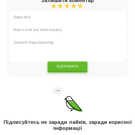
Залишити коментар
★
★
★
★
★
★
★
★
★
★
★
★
★
★
★
ВІДПРАВИТИ
Підписуйтесь не заради лайків, заради корисної
інформації