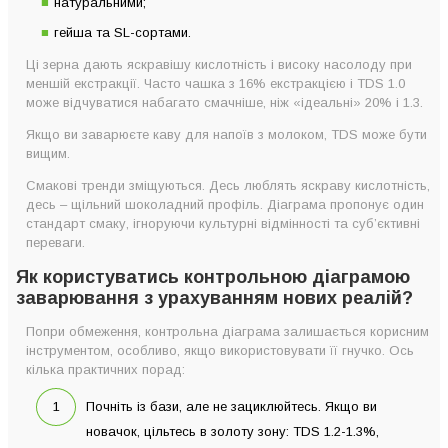
натуральними;
гейша та SL-сортами.
Ці зерна дають яскравішу кислотність і високу насолоду при
меншій екстракції. Часто чашка з 16% екстракцією і TDS 1.0
може відчуватися набагато смачніше, ніж «ідеальні» 20% і 1.3.
Якщо ви заварюєте каву для напоїв з молоком, TDS може бути
вищим.
Смакові тренди зміщуються. Десь люблять яскраву кислотність,
десь – щільний шоколадний профіль. Діаграма пропонує один
стандарт смаку, ігноруючи культурні відмінності та суб’єктивні
переваги.
Як користуватись контрольною діаграмою
заварювання з урахуванням нових реалій?
Попри обмеження, контрольна діаграма залишається корисним
інструментом, особливо, якщо використовувати її гнучко. Ось
кілька практичних порад:
Почніть із бази, але не зациклюйтесь. Якщо ви
новачок, цільтесь в золоту зону: TDS 1.2-1.3%,