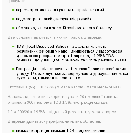
зрозуміти:
переекстрагований він (занадто гіркий, терпкий);
недоекстрагований (кислуватий, рідкий);
або знаходиться в золотій зоні смакового балансу.
Два основні параметри, з якими працює діаграма:
TDS (Total Dissolved Solids) – загальна кількість
розчинених речовин у напої. Вимірюється у відсотках за
допомогою рефрактометра. Наприклад, 1.25% TDS
означає, що у чашці 98.75% води та 1.25% речовин з кави.
Екстракція – скільки речовин із меленої кави ви «забрали»
у воду. Розраховується за формулою, з урахуванням маси
сухої кави, кількості напою та TDS.
Екстракція (%) = TDS (%) × маса напою / маса меленої кави
Наприклад, якщо ви використовували 20 г меленої кави та
отримали 300 г напою з TDS 1.3%, екстракція складе:
1.3 × 300/20 = 19.5% – відмінний результат, у межах норми.
Діаграма ділить зону графіка на кілька областей:
низька екстракція, низький TDS – рідкий, кислий;