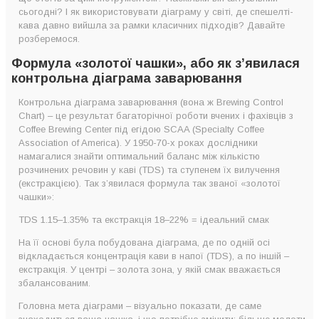
сьогодні? І як використовувати діаграму у світі, де спешелті-
Як користуватись контрольною діаграмою заварювання з
кава давно вийшла за рамки класичних підходів? Давайте
урахуванням нових реалій?
розберемося.
Головне про діаграму заварювання фільтр-кави
Формула «золотої чашки», або як з’явилася
контрольна діаграма заварювання
Контрольна діаграма заварювання (вона ж Brewing Control
Chart) – це результат багаторічної роботи вчених і фахівців з
Coffee Brewing Center під егідою SCAA (Specialty Coffee
Association of America). У 1950-70-х роках дослідники
намагалися знайти оптимальний баланс між кількістю
розчинених речовин у каві (TDS) та ступенем їх вилучення
(екстракцією). Так з’явилася формула так званої «золотої
чашки»:
TDS 1.15–1.35% та екстракція 18–22% = ідеальний смак
На її основі була побудована діаграма, де по одній осі
відкладається концентрація кави в напої (TDS), а по іншій –
екстракція. У центрі – золота зона, у якій смак вважається
збалансованим.
Головна мета діаграми – візуально показати, де саме