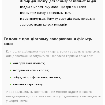
Фільтр для капінгу, для розливу по пляшках та для
подачі в молочному лате – це три різні світи. І
параметри смаку, і показники TDS
відрізнятимуться. Тому ту саму діаграму не можна
застосовувати до всіх випадків.
Головне про діаграму заварювання фільтр-
кави
Контрольна діаграма – це як карта: вона не замінить ваш смак,
але допоможе не загубитися. Особливо корисна вона при:
калібрування помелу;
тестування нових сортів;
побудові профілів заварювання;
навчання персоналу.
У вас залишились запитання? Ви можете задати їх нашим
менеджерам – достатньо написати у будь-якому з месенджерів
у формі нижче.