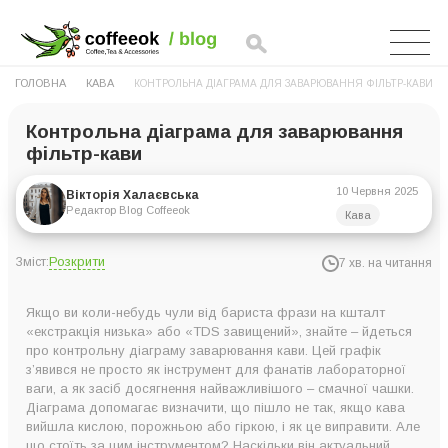
ГОЛОВНА
КАВА
КОНТРОЛЬНА ДІАГРАМА ДЛЯ ЗАВАРЮВАННЯ ФІЛЬТР-КАВИ
Контрольна діаграма для заварювання
фільтр-кави
10 Червня 2025
Вікторія Халаєвська
Редактор Blog Coffeeok
Кава
Розкрити
Зміст:
7 хв. на читання
Формула «золотої чашки», або як з’явилася контрольна
Якщо ви коли-небудь чули від бариста фрази на кшталт
діаграма заварювання
«екстракція низька» або «TDS завищений», знайте – йдеться
про контрольну діаграму заварювання кави. Цей графік
Не магія, а точні розрахунки: принцип контрольної
з’явився не просто як інструмент для фанатів лабораторної
діаграми заварювання
ваги, а як засіб досягнення найважливішого – смачної чашки.
Діаграма допомагає визначити, що пішло не так, якщо кава
Ложка дьогтю: класична діаграма контролю заварювання
вийшла кислою, порожньою або гіркою, і як це виправити. Але
потребує оновлення
що стоїть за цим інструментом? Наскільки він актуальний