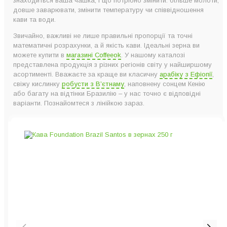
знаходиться ваша чашка, і що потрібно змінити: більше молоти,
довше заварювати, змінити температуру чи співвідношення
кави та води.
Звичайно, важливі не лише правильні пропорції та точні
математичні розрахунки, а й якість кави. Ідеальні зерна ви
можете купити в
магазині Coffeeok
. У нашому каталозі
представлена продукція з різних регіонів світу у найширшому
асортименті. Вважаєте за краще ви класичну
арабіку з Ефіопії
,
свіжу кислинку
робусти з В’єтнаму
, наповнену сонцем Кенію
або багату на відтінки Бразилію – у нас точно є відповідні
варіанти. Познайомтеся з лінійкою зараз.