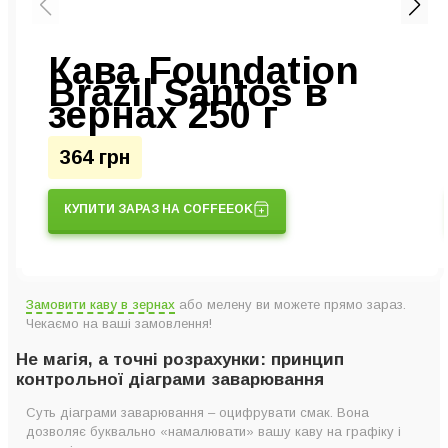
Кава Foundation
Brazil Santos в
зернах 250 г
364 грн
КУПИТИ ЗАРАЗ НА COFFEEOK
Замовити каву в зернах
або мелену ви можете прямо зараз.
Чекаємо на ваші замовлення!
Не магія, а точні розрахунки: принцип
контрольної діаграми заварювання
Суть діаграми заварювання – оцифрувати смак. Вона
дозволяє буквально «намалювати» вашу каву на графіку і