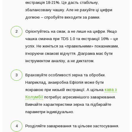
екстракція 18-21%. Це дасть стабільну,
збалансовану чашку. Але не рахуйте ці цифри
догмою – спробуйте виходити за рамки.
Орієнтуйтесь на смак, а не лише на цифри. Якщо
чашка смачна при TDS 1.0 та екстракції 16% – це
успіх. Не женіться за «правильними» показниками,
ігноруючи смакові відчуття. Діаграма має бути
інструментом аналізу, а не диктатом.
Враховуйте особливості зерна та обробки.
Наприклад, анаеробна Ефіопія може бути
кава з
яскравою при низькій екстракції. А щільна
Колумбії
потребує агресивнішого заварювання.
Вивчайте характеристики зерна та підбирайте
параметри індивідуально.
Розділяйте заварювання та цільове застосування.