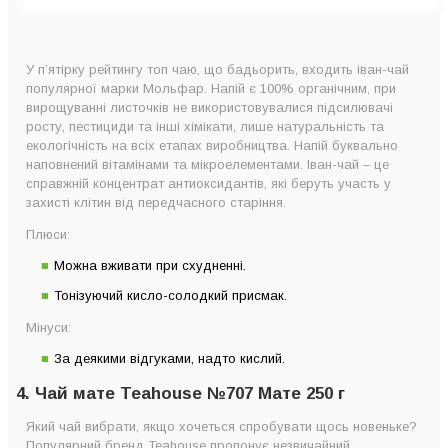
У п’ятірку рейтингу топ чаю, що бадьорить, входить іван-чай
популярної марки Мольфар. Напій є 100% органічним, при
вирощуванні листочків не використовувалися підсилювачі
росту, пестициди та інші хімікати, лише натуральність та
екологічність на всіх етапах виробництва. Напій буквально
наповнений вітамінами та мікроелементами. Іван-чай – це
справжній концентрат антиоксидантів, які беруть участь у
захисті клітин від передчасного старіння.
Плюси:
Можна вживати при схудненні.
Тонізуючий кисло-солодкий присмак.
Мінуси:
За деякими відгуками, надто кислий.
4. Чай мате Teahouse №707 Мате 250 г
Який чай вибрати, якщо хочеться спробувати щось новеньке?
Популярний бренд Teahouse пропонує незвичайний