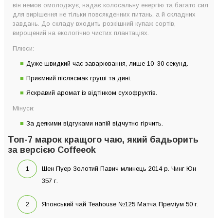
він немов омолоджує, надає колосальну енергію та багато сил
для вирішення не тільки повсякденних питань, а й складних
завдань. До складу входить розкішний купаж сортів,
вирощений на екологічно чистих плантаціях.
Плюси:
Дуже швидкий час заварювання, лише 10–30 секунд.
Приємний післясмак груші та дині.
Яскравий аромат із відтінком сухофруктів.
Мінуси:
За деякими відгуками напій відчутно гірчить.
Топ-7 марок кращого чаю, який бадьорить
за версією Coffeeok
Шен Пуер Золотий Павич млинець 2014 р. Чинг Юн
357 г.
Японський чай Teahouse №125 Матча Преміум 50 г.