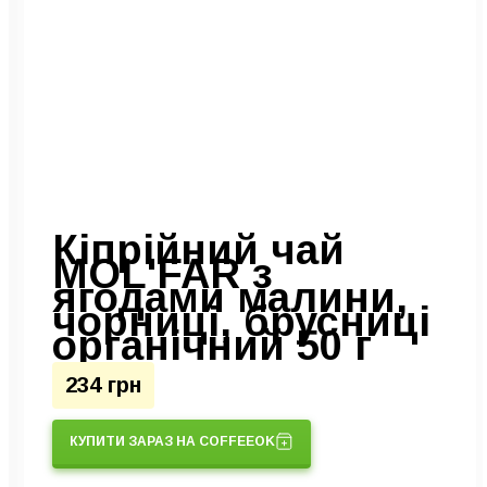
Кіпрійний чай
MOL'FAR з
ягодами малини,
чорниці, брусниці
органічний 50 г
234 грн
КУПИТИ ЗАРАЗ НА COFFEEOK