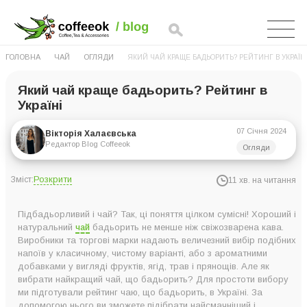
ГОЛОВНА
ЧАЙ
ОГЛЯДИ
ЯКИЙ ЧАЙ КРАЩЕ БАДЬОРИТЬ? РЕЙТИНГ В УКРАЇН
Який чай краще бадьорить? Рейтинг в
Україні
07 Січня 2024
Вікторія Халаєвська
Редактор Blog Coffeeok
Огляди
Розкрити
Зміст:
11 хв. на читання
Найкращий чай, що бадьорить в Україні.
Підбадьорливий і чай? Так, ці поняття цілком сумісні! Хороший і
7. Чай Улун Білий Оолонг Діамантовий Дракон з/б 100 г
натуральний
чай
бадьорить не менше ніж свіжозварена кава.
Виробники та торгові марки надають величезний вибір подібних
6. Зелений чай Hello Tea Жасмин фільтр-пак 20 шт
напоїв у класичному, чистому варіанті, або з ароматними
5. Кіпрійний чай MOL’FAR з ягодами малини, чорниці,
добавками у вигляді фруктів, ягід, трав і прянощів. Але як
вибрати найкращий чай, що бадьорить? Для простоти вибору
брусниці органічний 50 г
ми підготували рейтинг чаю, що бадьорить, в Україні. За
4. Чай мате Teahouse №707 Мате 250 г
допомогою нього ви зможете підібрати найсмачніший і