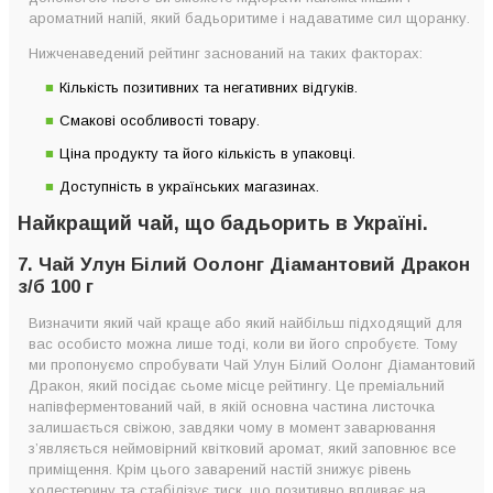
ароматний напій, який бадьоритиме і надаватиме сил щоранку.
3. Зелений чай Basilur Марокканська м’ята картон 100 г
Нижченаведений рейтинг заснований на таких факторах:
2. Японський чай Teahouse №125 Матча Преміум 50 г
1. Шен Пуер Золотий Павич млинець 2014 р. Чинг Юн 357 г
Кількість позитивних та негативних відгуків.
Топ-7 марок кращого чаю, який бадьорить за версією
Смакові особливості товару.
Coffeeok
Ціна продукту та його кількість в упаковці.
Як правильно вибрати чай, який краще бадьорить?
Доступність в українських магазинах.
Головні критерії хорошого чаю, що бадьорить.
Найкращий чай, що бадьорить в Україні.
7. Чай Улун Білий Оолонг Діамантовий Дракон
з/б 100 г
Визначити який чай краще або який найбільш підходящий для
вас особисто можна лише тоді, коли ви його спробуєте. Тому
ми пропонуємо спробувати Чай Улун Білий Оолонг Діамантовий
Дракон, який посідає сьоме місце рейтингу. Це преміальний
напівферментований чай, в якій основна частина листочка
залишається свіжою, завдяки чому в момент заварювання
з’являється неймовірний квітковий аромат, який заповнює все
приміщення. Крім цього заварений настій знижує рівень
холестерину та стабілізує тиск, що позитивно впливає на