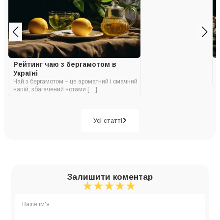
Рейтинг чаю з бергамотом в
Україні
Чай з бергамотом – це ароматний і смачний
напій, збагачений нотами […]
Усі статті
Залишити коментар
★
★
★
★
★
★
★
★
★
★
★
★
★
★
★