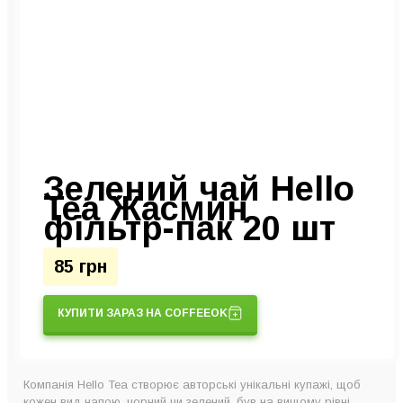
Зелений чай Hello
Tea Жасмин
фільтр-пак 20 шт
85 грн
КУПИТИ ЗАРАЗ НА COFFEEOK
Компанія Hello Tea створює авторські унікальні купажі, щоб
кожен вид напою, чорний чи зелений, був на вищому рівні.