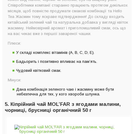
Співробітники компанії старанно працюють протягом декількох
місяців, щоб повністю продумати смакові комбінації та Hello
Tea Жасмин тому яскраве підтвердження! До складу входить
китайський зелений чай та натуральна добавка у вигляді квіток
жасмину. Неймовірний аромат і приголомшливий смак, ось що
на вас чекає вже з першої завареної чашки.
Плюси:
У складі комплекс вітамінів (А, В, C, D, Е).
Бадьорить і позитивно впливає на пам’ять.
Чудовий квітковий смак.
Мінуси:
Дана комбінація зеленого чаю і жасмину може бути
небезпечна для тих, у кого хвороби шлунка.
5. Кіпрійний чай MOL’FAR з ягодами малини,
чорниці, брусниці органічний 50 г