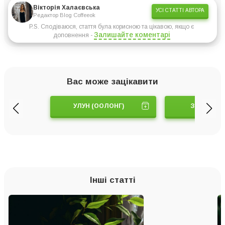
Вікторія Халаєвська
УСІ СТАТТІ АВТОРА
Редактор Blog Coffeeok
P.S. Сподіваюся, стаття була корисною та цікавою, якщо є
Залишайте коментарі
доповнення -
Вас може зацікавити
УЛУН (ООЛОНГ)
ЗЕЛЕНИЙ 
Інші статті