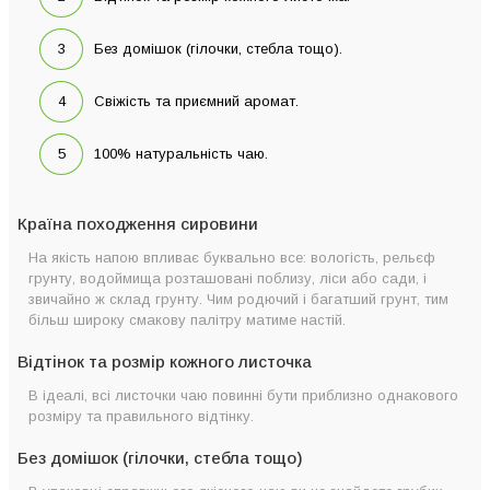
Без домішок (гілочки, стебла тощо).
Свіжість та приємний аромат.
100% натуральність чаю.
Країна походження сировини
На якість напою впливає буквально все: вологість, рельєф
грунту, водоймища розташовані поблизу, ліси або сади, і
звичайно ж склад грунту. Чим родючий і багатший грунт, тим
більш широку смакову палітру матиме настій.
Відтінок та розмір кожного листочка
В ідеалі, всі листочки чаю повинні бути приблизно однакового
розміру та правильного відтінку.
Без домішок (гілочки, стебла тощо)