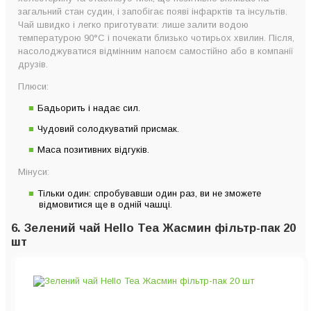
загальний стан судин, і запобігає появі інфарктів та інсультів.
Чай швидко і легко приготувати: лише залити водою
температурою 90°C і почекати близько чотирьох хвилин. Після,
насолоджуватися відмінним напоєм самостійно або в компанії
друзів.
Плюси:
Бадьорить і надає сил.
Чудовий солодкуватий присмак.
Маса позитивних відгуків.
Мінуси:
Тільки один: спробувавши один раз, ви не зможете
відмовитися ще в одній чашці.
6. Зелений чай Hello Tea Жасмин фільтр-пак 20
шт