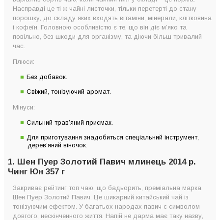
Насправді це ті ж чайні листочки, тільки перетерті до стану
порошку, до складу яких входять вітаміни, мінерали, клітковина
і кофеїн. Головною особливістю є те, що він діє м’яко та
повільно, без шкоди для організму, та діючи більш тривалий
час.
Плюси:
Без добавок.
Свіжий, тонізуючий аромат.
Мінуси:
Сильний трав’яний присмак.
Для приготування знадобиться спеціальний інструмент,
дерев’яний віночок.
1. Шен Пуер Золотий Павич млинець 2014 р.
Чинг Юн 357 г
Закриває рейтинг топ чаю, що бадьорить, преміальна марка
Шен Пуер Золотий Павич. Це шикарний китайський чай із
тонізуючим ефектом. У багатьох народах павич є символом
довгого, нескінченного життя. Напій не дарма має таку назву,