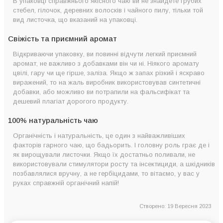
В упаковці справжнього якісного чаю ви не знайдете грубих
стебел, гілочок, деревних волосків і чайного пилу, тільки той
вид листочка, що вказаний на упаковці.
Свіжість та приємний аромат
Відкриваючи упаковку, ви повинні відчути легкий приємний
аромат, не важливо з добавками він чи ні. Ніякого аромату
цвілі, гару чи ще гірше, заліза. Якщо ж запах різкий і яскраво
виражений, то на жаль виробник використовував синтетичні
добавки, або можливо ви потрапили на фальсифікат та
дешевий плагіат дорогого продукту.
100% натуральність чаю
Органічність і натуральність, це один з найважливіших
факторів гарного чаю, що бадьорить. І головну роль грає де і
як вирощували листочки. Якщо їх достатньо поливали, не
використовували стимулятори росту та інсектициди, а шкідників
позбавлялися вручну, а не гербіцидами, то вітаємо, у вас у
руках справжній органічний напій!
Створено: 19 Вересня 2023