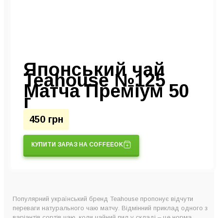
Японський чай
Teahouse №125
Матча Преміум 50
г
450 грн
КУПИТИ ЗАРАЗ НА COFFEEOK
Популярний український бренд Teahouse пропонує відчути
переваги натурального чаю матчу. Відмінний приклад одного з
варіантів сортів чаю, коли чайний пил у складі – це норма.