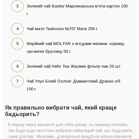
Зелений чай Basilur Марокканська м’ята картон 100
г
Чай мате Teahouse №707 Мате 250 г.
Кіпрійний чай MOL’FAR з ягодами малини, чорниці,
органічні брусниці 50 г.
Зелений чай Hello Tea Жасмин фільтр-пак 20 шт.
Чай Улун Білий Оолонг Діамантовий Дракон з/б
100 г.
Як правильно вибрати чай, який краще
бадьорить?
В першу чергу визначте для себе цінову та смакову політику,
так буде куди простіше вибрати найкращий чай, що бадьорить,
саме для вас. Можливо, доведеться придбати кілька варіантів