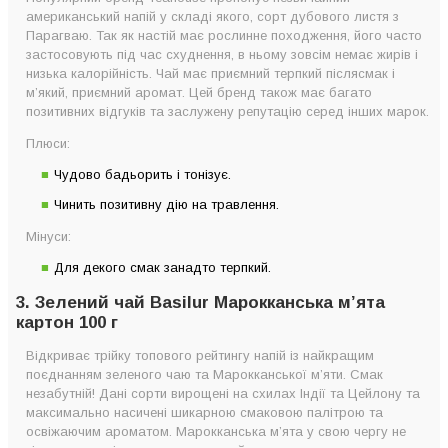
американський напій у складі якого, сорт дубового листя з
Парагваю. Так як настій має рослинне походження, його часто
застосовують під час схуднення, в ньому зовсім немає жирів і
низька калорійність. Чай має приємний терпкий післясмак і
м’який, приємний аромат. Цей бренд також має багато
позитивних відгуків та заслужену репутацію серед інших марок.
Плюси:
Чудово бадьорить і тонізує.
Чинить позитивну дію на травлення.
Мінуси:
Для декого смак занадто терпкий.
3. Зелений чай Basilur Марокканська м’ята
картон 100 г
Відкриває трійку топового рейтингу напій із найкращим
поєднанням зеленого чаю та Марокканської м’яти. Смак
незабутній! Дані сорти вирощені на схилах Індії та Цейлону та
максимально насичені шикарною смаковою палітрою та
освіжаючим ароматом. Марокканська м’ята у свою чергу не