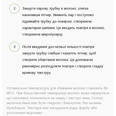
Занурте парову трубку в молоко, злегка
нахиливши пітчер. Увімкніть пар і поступово
піднімайте трубку до поверхні, створюючи
характерне шипіння. Це вводить повітря в молоко,
створюючи мікропухирці.
Після введення достатньої кількості повітря
занурте трубку глибше і нахиліть пітчер, щоб
створити обертання молока. Це допомагає
рівномірно розподілити повітря і створити гладку
кремову текстуру.
Оптимальна температура для збивання молока становить 60-
65°C. При більш високій температурі молоко може перегрітися,
що негативно позначиться на смаку і текстурі пінки. Готова
молочна пінка має бути гладкою і блискучою, без великих
бульбашок. Текстура має нагадувати рідку фарбу або
розтоплене морозиво.