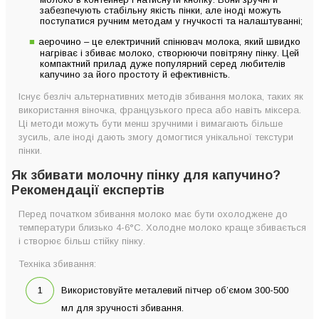
забезпечують стабільну якість пінки, але іноді можуть
поступатися ручним методам у гнучкості та налаштуванні;
аерочино – це електричний спінювач молока, який швидко
нагріває і збиває молоко, створюючи повітряну пінку. Цей
компактний прилад дуже популярний серед любителів
капучино за його простоту й ефективність.
Існує безліч альтернативних методів збивання молока, таких як
використання віночка, французького преса або навіть міксера.
Ці методи можуть бути менш зручними і вимагають більше
зусиль, але іноді дають змогу домогтися унікальної текстури
пінки.
Як збивати молочну пінку для капучино?
Рекомендації експертів
Перед початком збивання молоко має бути охолоджене до
температури близько 4-6°C. Холодне молоко краще збивається
і створює більш стійку пінку.
Техніка збивання:
Використовуйте металевий пітчер об’ємом 300-500
мл для зручності збивання.