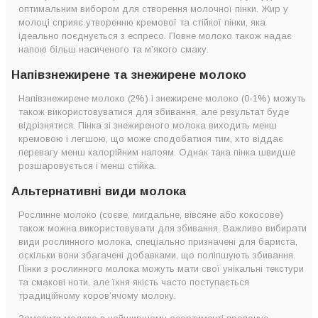
оптимальним вибором для створення молочної пінки. Жир у
молоці сприяє утворенню кремової та стійкої пінки, яка
ідеально поєднується з еспресо. Повне молоко також надає
напою більш насиченого та м’якого смаку.
Напівзнежирене та знежирене молоко
Напівзнежирене молоко (2%) і знежирене молоко (0-1%) можуть
також використовуватися для збивання, але результат буде
відрізнятися. Пінка зі знежиреного молока виходить менш
кремовою і легшою, що може сподобатися тим, хто віддає
перевагу менш калорійним напоям. Однак така пінка швидше
розшаровується і менш стійка.
Альтернативні види молока
Рослинне молоко (соєве, мигдальне, вівсяне або кокосове)
також можна використовувати для збивання. Важливо вибирати
види рослинного молока, спеціально призначені для бариста,
оскільки вони збагачені добавками, що поліпшують збивання.
Пінки з рослинного молока можуть мати свої унікальні текстури
та смакові ноти, але їхня якість часто поступається
традиційному коров’ячому молоку.