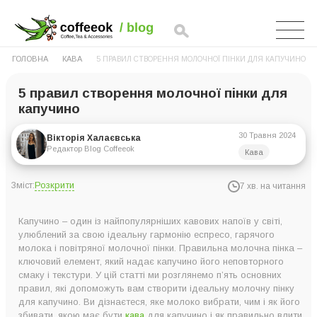
ГОЛОВНА
КАВА
5 ПРАВИЛ СТВОРЕННЯ МОЛОЧНОЇ ПІНКИ ДЛЯ КАПУЧИНО
5 правил створення молочної пінки для
капучино
30 Травня 2024
Вікторія Халаєвська
Редактор Blog Coffeeok
Кава
Розкрити
Зміст:
7 хв. на читання
Вибираємо ідеальне молоко
Капучино – один із найпопулярніших кавових напоїв у світі,
Незбиране молоко
улюблений за свою ідеальну гармонію еспресо, гарячого
молока і повітряної молочної пінки. Правильна молочна пінка –
Напівзнежирене та знежирене молоко
ключовий елемент, який надає капучино його неповторного
Альтернативні види молока
смаку і текстури. У цій статті ми розглянемо п’ять основних
правил, які допоможуть вам створити ідеальну молочну пінку
Чим збивати молоко для капучино: ручний і автоматичний
для капучино. Ви дізнаєтеся, яке молоко вибрати, чим і як його
капучинатор, аерочино, альтернативні методи
збивати, якою має бути
кава
для капучино і як правильно влити