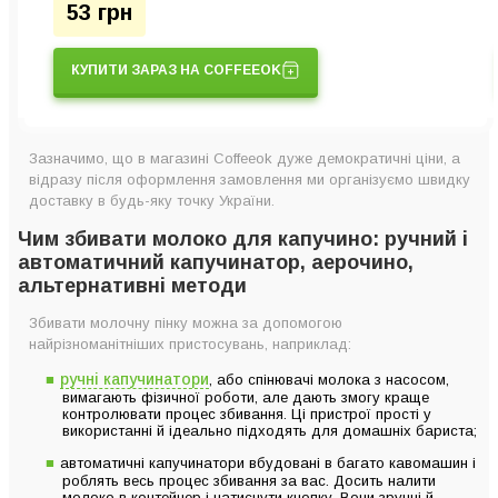
53 грн
КУПИТИ ЗАРАЗ НА COFFEEOK
Зазначимо, що в магазині Coffeeok дуже демократичні ціни, а
відразу після оформлення замовлення ми організуємо швидку
доставку в будь-яку точку України.
Чим збивати молоко для капучино: ручний і
автоматичний капучинатор, аерочино,
альтернативні методи
Збивати молочну пінку можна за допомогою
найрізноманітніших пристосувань, наприклад:
ручні капучинатори
, або спінювачі молока з насосом,
вимагають фізичної роботи, але дають змогу краще
контролювати процес збивання. Ці пристрої прості у
використанні й ідеально підходять для домашніх бариста;
автоматичні капучинатори вбудовані в багато кавомашин і
роблять весь процес збивання за вас. Досить налити
молоко в контейнер і натиснути кнопку. Вони зручні й