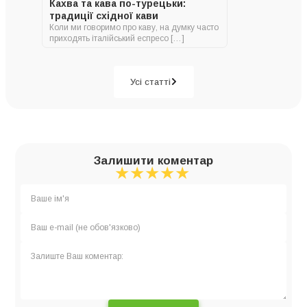
Кахва та кава по-турецьки:
традиції східної кави
Коли ми говоримо про каву, на думку часто
приходять італійський еспресо […]
Усі статті
Залишити коментар
★
★
★
★
★
★
★
★
★
★
★
★
★
★
★