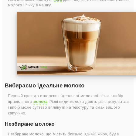
молоко і пінку в чашку.
Як збивати молочну пінку для капучино? Рекомендації
експертів
Якою має бути кава для капучино?
Як вливати молоко і пінку в капучино?
Що потрібно запам’ятати?
Вибираємо ідеальне молоко
Перший крок до створення ідеальної молочної пінки – вибір
правильного
молока
. Різні види молока дають різні результати,
і вибір може суттєво вплинути на текстуру та смак вашого
капучино.
Незбиране молоко
Незбиране молоко, що містить близько 3,5-4% жиру, буде