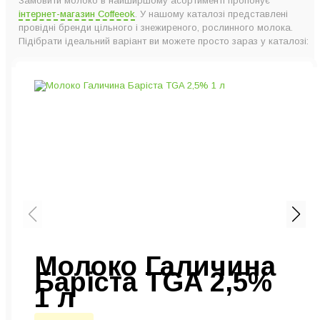
Замовити молоко в найширшому асортименті пропонує
інтернет-магазин Coffeeok
. У нашому каталозі представлені
провідні бренди цільного і знежиреного, рослинного молока.
Підібрати ідеальний варіант ви можете просто зараз у каталозі:
Молоко Галичина
Баріста TGA 2,5%
1 л