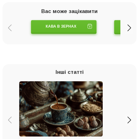
Вас може зацікавити
КАВА В ЗЕРНАХ
КАВ
Інші статті