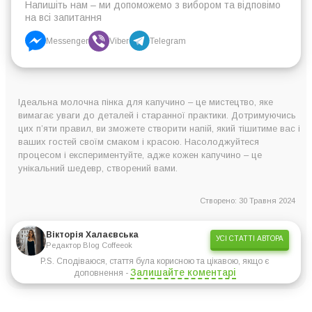
Напишіть нам – ми допоможемо з вибором та відповімо
на всі запитання
Messenger
Viber
Telegram
Ідеальна молочна пінка для капучино – це мистецтво, яке
вимагає уваги до деталей і старанної практики. Дотримуючись
цих п’яти правил, ви зможете створити напій, який тішитиме вас і
ваших гостей своїм смаком і красою. Насолоджуйтеся
процесом і експериментуйте, адже кожен капучино – це
унікальний шедевр, створений вами.
Створено: 30 Травня 2024
Вікторія Халаєвська
УСІ СТАТТІ АВТОРА
Редактор Blog Coffeeok
P.S. Сподіваюся, стаття була корисною та цікавою, якщо є
Залишайте коментарі
доповнення -