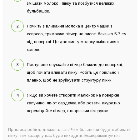
змішати молоко і пінку та позбутися великих
бульбашок.
Почніть з вливання молока в центр чашки з
еспресо, тримаючи пітчер на висоті близько 5-7 см
від поверхні. Це дає змогу молоку змішатися з
кавою.
Поступово опускайте пітчер ближче до поверхні,
щоб почати вливати пінку. Робіть це повільно і
плавно, щоб не зруйнувати структуру пінки.
Якщо ви хочете створити малюнок на поверхні
капучино, як-от сердечка або розети, акуратно
переміщайте пітчер, створюючи візерунки.
Практика робить досконалість! Чим більше ви будете збивати
пінку, тим краще у вас буде виходити. Експериментуйте з