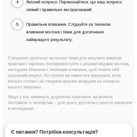
Якісний еспресо. Переконайтеся, що ваш еспресо
свіжий і правильно екстрагований.
Правильне вливання. Слідкуйте за технікою
вливання молока і пінки для досягнення
найкращого результату.
Створення ідеальної молочної пінки для капучино вимагає
практики і терпіння. Експериментуйте з різними видами молока,
методами збивання і техніками вливання, щоб знайти свій
ідеальний рецепт. Поступово ви навчитеся відчувати, коли
молоко готове і як створити красиві візерунки на поверхні
вашого капучино.
Якщо у вас виникнуть додаткові запитання, ви можете
поставити їх експертам – для цього достатньо просто написати
в месенджері.
Є питання? Потрібна консультація?