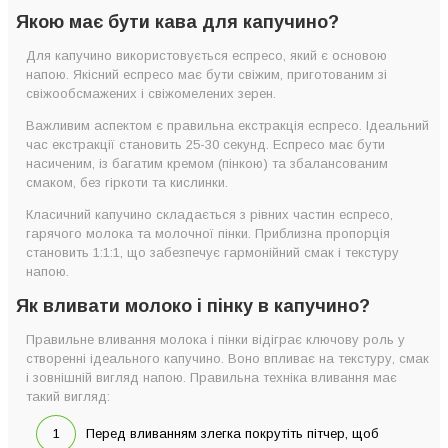
Якою має бути кава для капучино?
Для капучино використовується еспресо, який є основою
напою. Якісний еспресо має бути свіжим, приготованим зі
свіжообсмажених і свіжомелених зерен.
Важливим аспектом є правильна екстракція еспресо. Ідеальний
час екстракції становить 25-30 секунд. Еспресо має бути
насиченим, із багатим кремом (пінкою) та збалансованим
смаком, без гіркоти та кислинки.
Класичний капучино складається з рівних частин еспресо,
гарячого молока та молочної пінки. Приблизна пропорція
становить 1:1:1, що забезпечує гармонійний смак і текстуру
напою.
Як вливати молоко і пінку в капучино?
Правильне вливання молока і пінки відіграє ключову роль у
створенні ідеального капучино. Воно впливає на текстуру, смак
і зовнішній вигляд напою. Правильна техніка вливання має
такий вигляд:
Перед вливанням злегка покрутіть пітчер, щоб