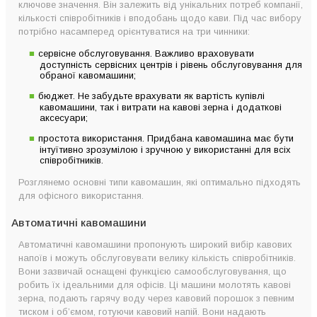
ключове значення. Він залежить від унікальних потреб компанії,
кількості співробітників і вподобань щодо кави. Під час вибору
потрібно насамперед орієнтуватися на три чинники:
сервісне обслуговування. Важливо враховувати
доступність сервісних центрів і рівень обслуговування для
обраної кавомашини;
бюджет. Не забудьте врахувати як вартість купівлі
кавомашини, так і витрати на кавові зерна і додаткові
аксесуари;
простота використання. Придбана кавомашина має бути
інтуїтивно зрозумілою і зручною у використанні для всіх
співробітників.
Розглянемо основні типи кавомашин, які оптимально підходять
для офісного використання.
Автоматичні кавомашини
Автоматичні кавомашини пропонують широкий вибір кавових
напоїв і можуть обслуговувати велику кількість співробітників.
Вони зазвичай оснащені функцією самообслуговування, що
робить їх ідеальними для офісів. Ці машини молотять кавові
зерна, подають гарячу воду через кавовий порошок з певним
тиском і об’ємом, готуючи кавовий напій. Вони надають