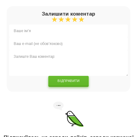
Залишити коментар
★
★
★
★
★
★
★
★
★
★
★
★
★
★
★
ВІДПРАВИТИ