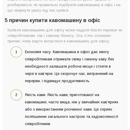
розберемося, як правильно підібрати кавомашину в офіс і на
що звернути увагу під час купівлі.
5 причин купити кавомашину в офіс
Купівля кавомашини для офісу може надати безліч переваг як
співробітникам, так і самому бізнесу. Ось п’ять основних
причин, чому варто вкластися в кавомашину для офісу:
Економія часу. Кавомашина в офісі дає змогу
співробітникам отримати свіжу і смачну каву без
необхідності залишати робоче місце і стояти в
черзі в кав’ярні. Це скорочує час, витрачений на
перерви, і підвищує продуктивність.
Якість кави. Якість кави, приготованої на
кавомашині, часто вища, ніж у звичайних кав’ярнях
або з використанням розчинної кави. Це сприяє
поліпшенню загального настрою та задоволеності
співробітників.