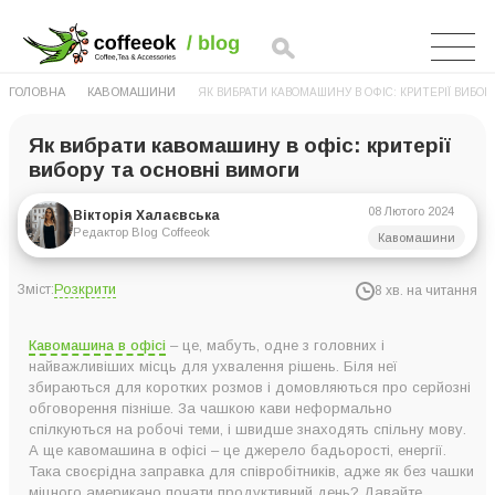
ГОЛОВНА
КАВОМАШИНИ
ЯК ВИБРАТИ КАВОМАШИНУ В ОФІС: КРИТЕРІЇ ВИБОР
Як вибрати кавомашину в офіс: критерії
вибору та основні вимоги
08 Лютого 2024
Вікторія Халаєвська
Редактор Blog Coffeeok
Кавомашини
Розкрити
Зміст:
8 хв. на читання
5 причин купити кавомашину в офіс
Кавомашина в офісі
– це, мабуть, одне з головних і
Які кавомашини підійдуть для офісу?
найважливіших місць для ухвалення рішень. Біля неї
збираються для коротких розмов і домовляються про серйозні
Критерії вибору кавомашини в офіс
обговорення пізніше. За чашкою кави неформально
Не забувайте про догляд за кавомашиною в офісі
спілкуються на робочі теми, і швидше знаходять спільну мову.
А ще кавомашина в офісі – це джерело бадьорості, енергії.
Де купити хорошу кавомашину для офісу?
Така своєрідна заправка для співробітників, адже як без чашки
міцного американо почати продуктивний день? Давайте