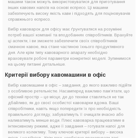
машини також можуть використовуватися для приготування
інших кавових напоїв на основі еспресо. Ці машини
забезпечують високу якість кави і підходять для поціновувачів
справжнього еспресо.
Вибір кавоварок для офісу має ґрунтуватися на розумінні
потреб вашої компанії та вподобаннях співробітників. Врахуйте
ці аспекти, і ви зможете забезпечити своїх співробітників
смачною кавою, яка стане частиною їхнього продуктивного
дня. Але крім типу кавоварного апарату необхідно
враховувати робочі параметри конкретної моделі. Зупинимося
на цьому питанні детальніше.
Критерії вибору кавомашини в офіс
Вибір кавомашини в офіс – завдання, до якого важливо підійти
з особливою ретельністю. Насамперед важливо пам’ятати, що
офісний простір – це місце, де до техніки ставляться не так
дбайливо, як до своєї особистої кавоварки вдома. Ваші
співробітники, навіть якщо попередити їх про необхідність
правильного догляду, забуватимуть її очищати вчасно або
наливатимуть менше води. Плюс кавоварка працюватиме в
інтенсивному режимі, адже її завдання – готувати напої для
великого колективу. Тому ключові критерії вибору – висока
якість і надійність. Крім того, необхідно враховувати такі