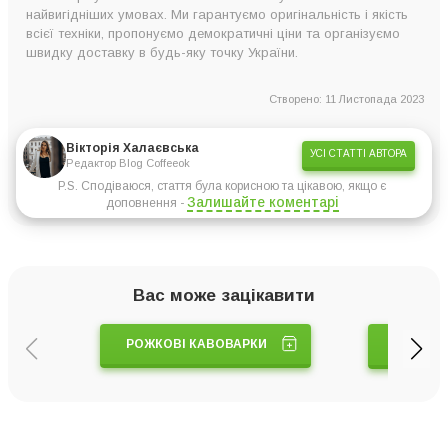
найвигідніших умовах. Ми гарантуємо оригінальність і якість
всієї техніки, пропонуємо демократичні ціни та організуємо
швидку доставку в будь-яку точку України.
Створено: 11 Листопада 2023
Вікторія Халаєвська
УСІ СТАТТІ АВТОРА
Редактор Blog Coffeeok
P.S. Сподіваюся, стаття була корисною та цікавою, якщо є
Залишайте коментарі
доповнення -
Вас може зацікавити
КА
РОЖКОВІ КАВОВАРКИ
КАВ