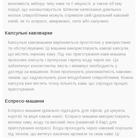
можливість вибору типу кави та її міцності, а також об’єму
порції, що налаштовується. Шляхом натискання декількох
кнопок співробітники можуть отримати свій ідеальний кавовий
напій, чи то еспресо, американо, лате або капучино.
Капсульні кавоварки
Капсульні кавомашини вирізняються простотою у використанні
та обслуговуванні. Ці машини використовують кавові капсули,
що містять зернову каву. Під час приготування кави машина
проколює капсулу і пропускає гарячу воду через неї. Це
забезпечує консистентну якість і мінімізує необхідність у
догляді за машиною. Вони пропонують різноманітність кавових
смаків, що задовольнить різні вподобання співробітників. Кожна
капсула вже містить точну кількість кави, що спрощує процес
приготування.
Еспресо-машини
Еспресо-машини ідеально підходять для офісів, де цінують
короткі та міцні кавові напої. Еспресо-машини використовують
мелену каву, воду та високий тиск (зазвичай 9 бар) для
приготування еспресо. Вода проходить через кавовий порошок
під тиском, що витягує насичені аромати та смак кави. Ці