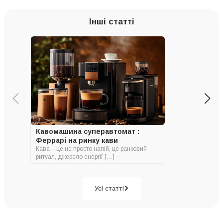
Інші статті
Кавомашина суперавтомат :
Феррарі на ринку кави
Кава – це не просто напій, це ранковий
ритуал, джерело енергії […]
Усі статті