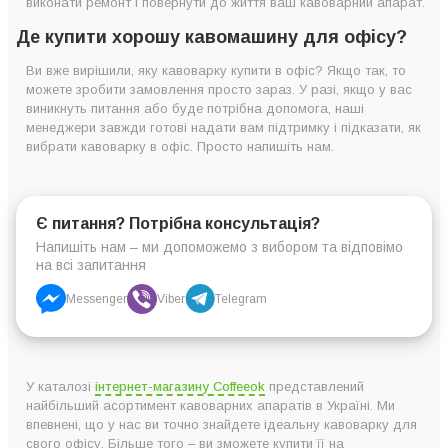
виконати ремонт і повернути до життя ваш кавоварний апарат.
Де купити хорошу кавомашину для офісу?
Ви вже вирішили, яку кавоварку купити в офіс? Якщо так, то
можете зробити замовлення просто зараз. У разі, якщо у вас
виникнуть питання або буде потрібна допомога, наші
менеджери завжди готові надати вам підтримку і підказати, як
вибрати кавоварку в офіс. Просто напишіть нам.
Є питання? Потрібна консультація?
Напишіть нам – ми допоможемо з вибором та відповімо
на всі запитання
Messenger
Viber
Telegram
У каталозі
інтернет-магазину Coffeeok
представлений
найбільший асортимент кавоварних апаратів в Україні. Ми
впевнені, що у нас ви точно знайдете ідеальну кавоварку для
свого офісу. Більше того – ви зможете купити її на