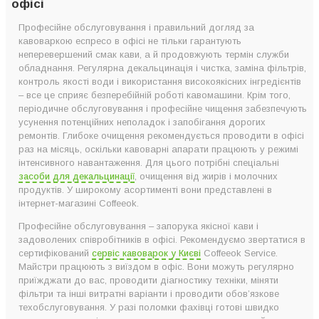
офісі
Професійне обслуговування і правильний догляд за
кавоваркою еспресо в офісі не тільки гарантують
неперевершений смак кави, а й продовжують термін служби
обладнання. Регулярна декальцинація і чистка, заміна фільтрів,
контроль якості води і використання високоякісних інгредієнтів
– все це сприяє безперебійній роботі кавомашини. Крім того,
періодичне обслуговування і професійне чищення забезпечують
усунення потенційних неполадок і запобігання дорогих
ремонтів. Глибоке очищення рекомендується проводити в офісі
раз на місяць, оскільки кавоварні апарати працюють у режимі
інтенсивного навантаження. Для цього потрібні спеціальні
засоби для декальцинації
, очищення від жирів і молочних
продуктів. У широкому асортименті вони представлені в
інтернет-магазині Coffeeok.
Професійне обслуговування – запорука якісної кави і
задоволених співробітників в офісі. Рекомендуємо звертатися в
сертифікований
сервіс кавоварок у Києві
Coffeeok Service.
Майстри працюють з виїздом в офіс. Вони можуть регулярно
приїжджати до вас, проводити діагностику техніки, міняти
фільтри та інші витратні варіанти і проводити обов’язкове
техобслуговування. У разі поломки фахівці готові швидко