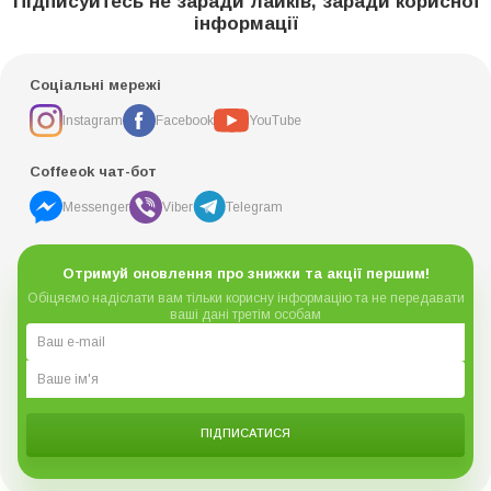
Підписуйтесь не заради лайків, заради корисної
інформації
Соціальні мережі
Instagram
Facebook
YouTube
Coffeeok чат-бот
Messenger
Viber
Telegram
Отримуй оновлення про знижки та акції першим!
Обіцяємо надіслати вам тільки корисну інформацію та не передавати
ваші дані третім особам
ПІДПИСАТИСЯ