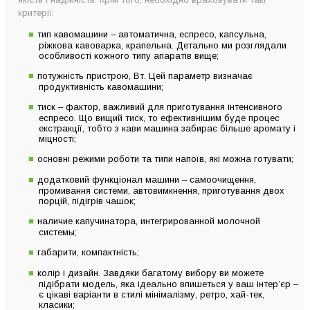
критерії:
тип кавомашини – автоматична, еспресо, капсульна,
ріжкова кавоварка, крапельна. Детально ми розглядали
особливості кожного типу апаратів вище;
потужність пристрою, Вт. Цей параметр визначає
продуктивність кавомашини;
тиск – фактор, важливий для приготування інтенсивного
еспресо. Що вищий тиск, то ефективнішим буде процес
екстракції, тобто з кави машина забирає більше аромату і
міцності;
основні режими роботи та типи напоїв, які можна готувати;
додатковий функціонал машини – самоочищення,
промивання системи, автовимкнення, приготування двох
порцій, підігрів чашок;
наличие капучинатора, интегрированной молочной
системы;
габарити, компактність;
колір і дизайн. Завдяки багатому вибору ви можете
підібрати модель, яка ідеально впишеться у ваш інтер’єр –
є цікаві варіанти в стилі мінімалізму, ретро, хай-тек,
класики;