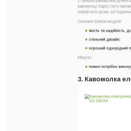
Стильна кавомолка ручного
кавомолці Харіо Окто механ
повертати ручку за годинн
Основні плюси моделі:
якість та надійність, 
стильний дизайн;
хороший однорідний п
Мінуси:
помел потрібно викону
3. Кавомолка е