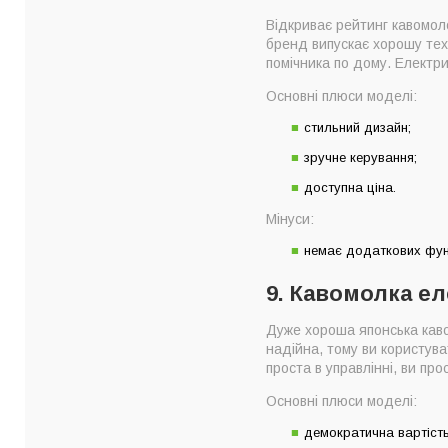
Відкриває рейтинг кавомол
бренд випускає хорошу техн
помічника по дому. Електри
Основні плюси моделі:
стильний дизайн;
зручне керування;
доступна ціна.
Мінуси:
немає додаткових фун
9. Кавомолка е
Дуже хороша японська кавов
надійна, тому ви користува
проста в управлінні, ви пр
Основні плюси моделі:
демократична вартість