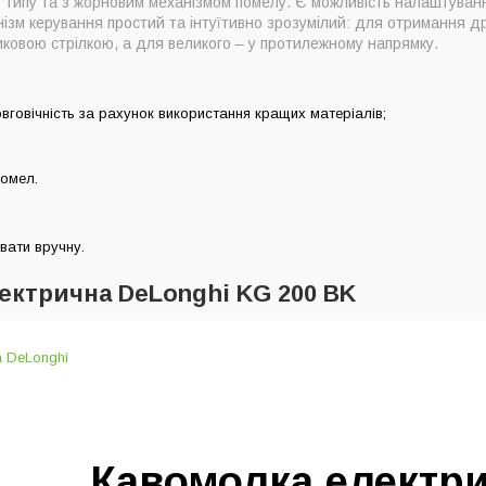
 типу та з жорновим механізмом помелу. Є можливість налаштуванн
ізм керування простий та інтуїтивно зрозумілий: для отримання др
иковою стрілкою, а для великого – у протилежному напрямку.
довговічність за рахунок використання кращих матеріалів;
омел.
вати вручну.
лектрична DeLonghi KG 200 BK
Кавомолка електр