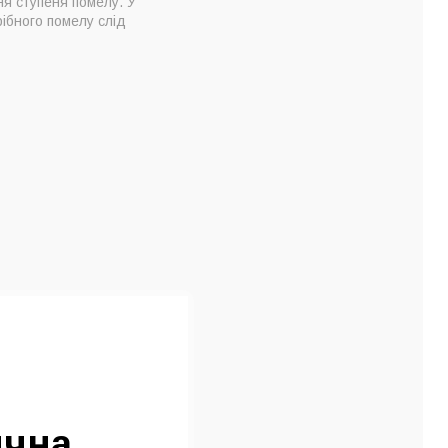
я ступеня помелу. У
ібного помелу слід
ична