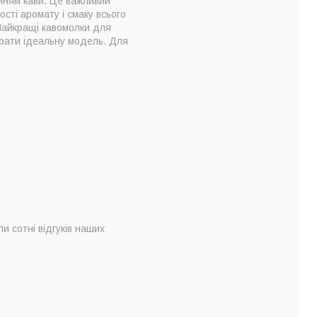
нням кави. Це важливий
сті аромату і смаку всього
 Найкращі кавомолки для
брати ідеальну модель. Для
и сотні відгуків наших