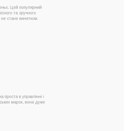
реньє. Цей популярний
кісного та зручного
 не стане винятком.
 проста в управлінні і
ських марок, вона дуже