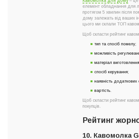
Кавомолка для дому
– це
10. Кавомолка Gor
елемент обладнання для люб
9. Кавомолка елек
протягом 5 хвилин після по
дому залежать від ваших і
8. Кавомолка ERGO
цього ми склали ТОП каво
7. Кавомолка елек
Щоб скласти рейтинг кавомо
6. Кавомолка Senc
тип та спосіб помелу;
5. Кавомолка елек
можливість регулюван
4. Кавомолка ручн
матеріал виготовлення,
3. Кавомолка елек
спосіб керування;
2. Кавомолка ручна 
1. Кавомолка елек
наявність додаткових 
Топ-10 найкращих 
вартість.
Якій кавомолці для
Щоб скласти рейтинг кавомо
покупців.
Як правильно вибр
Головні критерії в
Рейтинг жорно
10. Кавомолка G