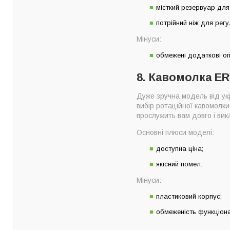
місткий резервуар для
потрійний ніж для рег
Мінуси:
обмежені додаткові опц
8. Кавомолка E
Дуже зручна модель від укр
вибір ротаційної кавомолки
прослужить вам довго і вик
Основні плюси моделі:
доступна ціна;
якісний помел.
Мінуси:
пластиковий корпус;
обмеженість функціон