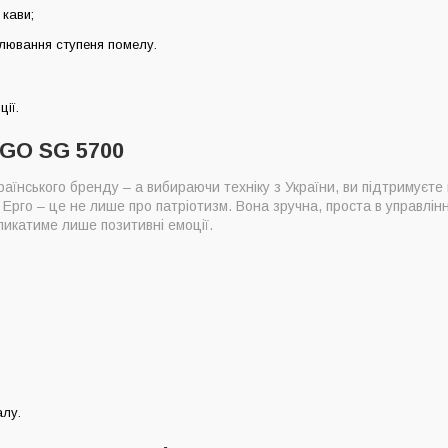
 кави;
улювання ступеня помелу.
ії.
RGO SG 5700
аїнського бренду – а вибираючи техніку з України, ви підтримуєте
 Ерго – це не лише про патріотизм. Вона зручна, проста в управлінн
ликатиме лише позитивні емоції.
алу.