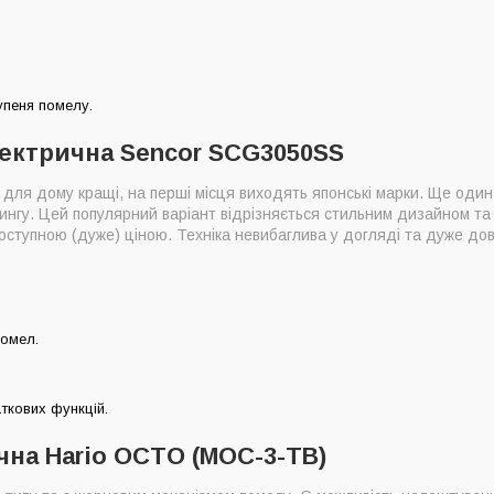
упеня помелу.
лектрична Sencor SCG3050SS
и для дому кращі, на перші місця виходять японські марки. Ще оди
ингу. Цей популярний варіант відрізняється стильним дизайном та
оступною (дуже) ціною. Техніка невибаглива у догляді та дуже дов
омел.
ткових функцій.
чна Hario OCTO (MOC-3-TB)