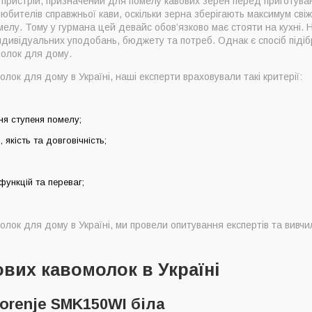
 пристрій, призначений для помелу кавових зерен перед приготува
enje SMK150WI біла
ителів справжньої кави, оскільки зерна зберігають максимум свіжо
трична Sencor SCG1050BK Black
мелу. Тому у гурмана цей девайс обов’язково має стояти на кухні.
ндивідуальних уподобань, бюджету та потреб. Однак є спосіб піді
 SG 5700
молок для дому.
трична Bosch TSM6A017C
лок для дому в Україні, наші експерти враховували такі критерії:
or SCG 2051BK
трична Sencor SCG3050SS
ня ступеня помелу;
а Hario OCTO (MOC-3-TB)
 якість та довговічність;
трична DeLonghi KG 200 BK
Hario Mill Mini Slim + Black (MSS-1DTB)
трична Bosch TSM6A013B
функцій та переваг;
кавомолок для дому за версією Coffeeok
 дому віддати перевагу?
лок для дому в Україні, ми провели опитування експертів та вивчил
ати кавомолку для дому
ибору хорошої кавомолки для дому
вих кавомолок в Україні
orenje SMK150WI біла