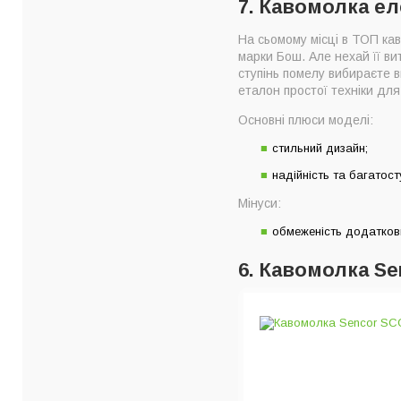
7. Кавомолка е
На сьомому місці в ТОП кав
марки Бош. Але нехай її ви
ступінь помелу вибираєте 
еталон простої техніки для
Основні плюси моделі:
стильний дизайн;
надійність та багатост
Мінуси:
обмеженість додаткови
6. Кавомолка Se