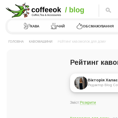
КАВА
ЧАЙ
ОБСМАЖУВАННЯ
ГОЛОВНА
КАВОМАШИНИ
РЕЙТИНГ КАВОМОЛОК ДЛЯ ДОМУ
Рейтинг кав
Вікторія Хала
Редактор Blog Co
Розкрити
Зміст:
Рейтинг жорнових к