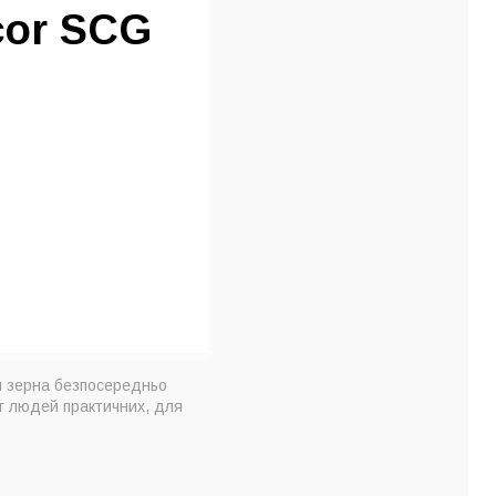
cor SCG
и зерна безпосередньо
т людей практичних, для