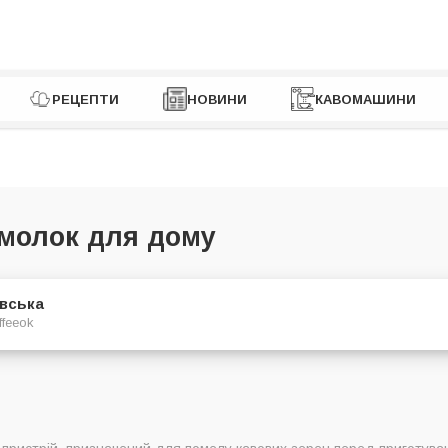
РЕЦЕПТИ
НОВИНИ
КАВОМАШИНИ
омолок для дому
євська
ffeeok
авомолок в Україні