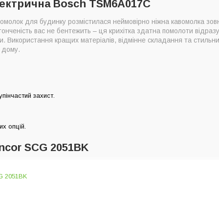
лектрична Bosch TSM6A017C
омолок для будинку розмістилася неймовірно ніжна кавомолка зовні
тонченість вас не бентежить – ця крихітка здатна помолоти відразу
ви. Використання кращих матеріалів, відмінне складання та стиль
 дому.
упінчастий захист.
х опцій.
ncor SCG 2051BK