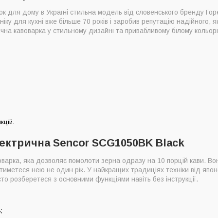
ок для дому в Україні стильна модель від словенського бренду Го
іку для кухні вже більше 70 років і заробив репутацію надійного, я
чна кавоварка у стильному дизайні та привабливому білому кольорі
кцій.
лектрична Sencor SCG1050BK Black
арка, яка дозволяє помолоти зерна одразу на 10 порцій кави. Вона
тиметеся нею не один рік. У найкращих традиціях техніки від япон
осто розберетеся з основними функціями навіть без інструкції.
;