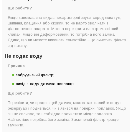
Що робити?
Якщо кавомашина видає нехарактерні звуки, серед яких гул,
шипіння, клацання або скрипи, то не варто зволікати з
діагностикою апарата. Можна перевірити електромагнітний
клапан. Якщо він деформований, то потрібна його заміна.
Єдине, що ви можете виконати самостійно – це очистити фільтр
від накипу.
Не подає воду
Причина
забруднений фільтр;
вихід з ладу датчика-поплавця.
Що робити?
Перевірити, чи працює цей датчик, можна так: налийте воду в
резервуар і подивіться, чи з’явився на поверхні поплавок. Якщо
він не спливає, то необхідно прочистити місце поплавка.
Найчастіше потрібна його заміна. Засмічений фільтр краще
замінити.