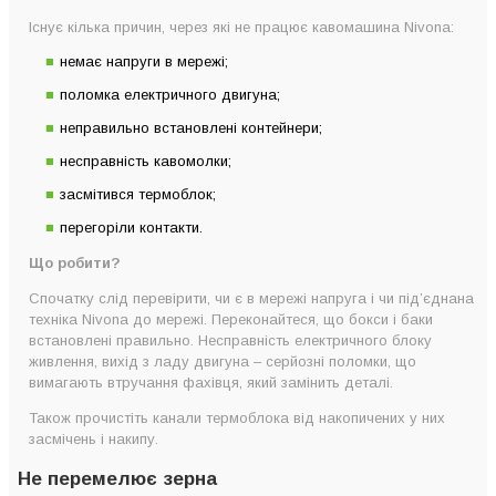
Існує кілька причин, через які не працює кавомашина Nivona:
немає напруги в мережі;
поломка електричного двигуна;
неправильно встановлені контейнери;
несправність кавомолки;
засмітився термоблок;
перегоріли контакти.
Що робити?
Спочатку слід перевірити, чи є в мережі напруга і чи під’єднана
техніка Nivona до мережі. Переконайтеся, що бокси і баки
встановлені правильно. Несправність електричного блоку
живлення, вихід з ладу двигуна – серйозні поломки, що
вимагають втручання фахівця, який замінить деталі.
Також прочистіть канали термоблока від накопичених у них
засмічень і накипу.
Не перемелює зерна