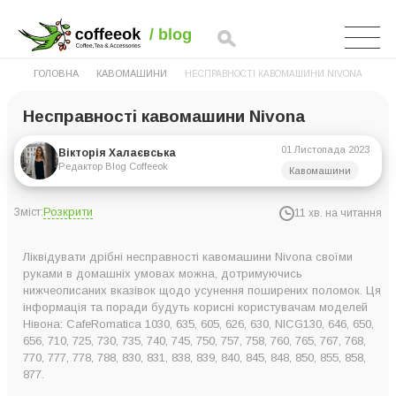
ГОЛОВНА
КАВОМАШИНИ
НЕСПРАВНОСТІ КАВОМАШИНИ NIVONA
Несправності кавомашини Nivona
01 Листопада 2023
Вікторія Халаєвська
Редактор Blog Coffeeok
Кавомашини
Розкрити
Зміст:
11 хв. на читання
Популярні несправності та проблеми кавомашини Nivona
Ліквідувати дрібні несправності кавомашини Nivona своїми
Кавомашини Нівона – несправності та способи їх усунення
руками в домашніх умовах можна, дотримуючись
нижчеописаних вказівок щодо усунення поширених поломок. Ця
Не реагує під час натискання кнопок
інформація та поради будуть корисні користувачам моделей
Немає пари з капучинатора
Нівона: CafeRomatica 1030, 635, 605, 626, 630, NICG130, 646, 650,
656, 710, 725, 730, 735, 740, 745, 750, 757, 758, 760, 765, 767, 768,
Неможливо вставити блок у кавовий апарат
770, 777, 778, 788, 830, 831, 838, 839, 840, 845, 848, 850, 855, 858,
Кавомашина Nivona не працює
877.