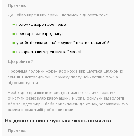
Причина
До найпоширеніших причин поломок відносять таке:
поломка жорен або ножів;
перегорів електродвигун;
у роботі електронної керуючої плати стався збій;
використання зерен низької якості.
Що робити?
Проблема поломки жорен або ножів вирішується шляхом їх
заміни. Електродвигун і керуючу плату найчастіше можна
відремонтувати.
Необхідно припинити користуватися неякісними зернами,
очистити резервуар кавомашини Nivona, оскільки відвологлі
або занадто жирні боби прилипають до стінок, заважаючи тим
самим нормальній роботі системи.
На дисплеї висвічується якась помилка
Причина