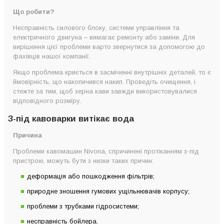
Що робити?
Несправність силового блоку, системи управління та
електричного двигуна – вимагає ремонту або заміни. Для
вирішення цієї проблеми варто звернутися за допомогою до
фахівців нашої компанії.
Якщо проблема криється в засміченні внутрішніх деталей, то є
ймовірність, що накопичився накип. Проведіть очищення, і
стежте за тим, щоб зерна кави завжди використовувалися
відповідного розміру.
З-під кавоварки витікає вода
Причина
Проблеми кавомашин Nivona, спричинені протіканням з-під
пристрою, можуть бути з низки таких причин:
деформація або пошкодження фільтрів;
природне зношення гумових ущільнювачів корпусу;
проблеми з трубками гідросистеми;
несправність бойлера.