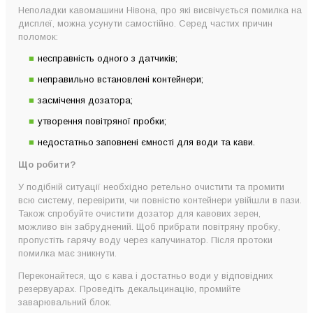
Неполадки кавомашини Нівона, про які висвічується помилка на
дисплеї, можна усунути самостійно. Серед частих причин
поломок:
несправність одного з датчиків;
неправильно встановлені контейнери;
засмічення дозатора;
утворення повітряної пробки;
недостатньо заповнені ємності для води та кави.
Що робити?
У подібній ситуації необхідно ретельно очистити та промити
всю систему, перевірити, чи повністю контейнери увійшли в пази.
Також спробуйте очистити дозатор для кавових зерен,
можливо він забруднений. Щоб прибрати повітряну пробку,
пропустіть гарячу воду через капучинатор. Після протоки
помилка має зникнути.
Переконайтеся, що є кава і достатньо води у відповідних
резервуарах. Проведіть декальцинацію, промийте
заварювальний блок.