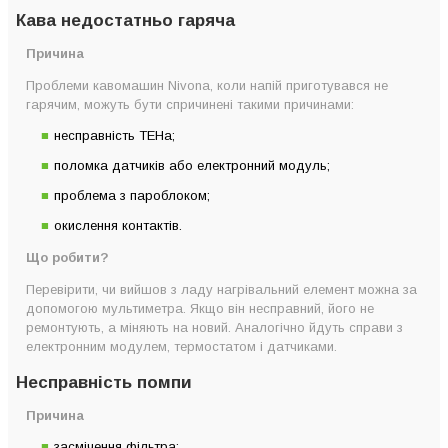
Кава недостатньо гаряча
Причина
Проблеми кавомашин Nivona, коли напій приготувався не
гарячим, можуть бути спричинені такими причинами:
несправність ТЕНа;
поломка датчиків або електронний модуль;
проблема з пароблоком;
окислення контактів.
Що робити?
Перевірити, чи вийшов з ладу нагрівальний елемент можна за
допомогою мультиметра. Якщо він несправний, його не
ремонтують, а міняють на новий. Аналогічно йдуть справи з
електронним модулем, термостатом і датчиками.
Несправність помпи
Причина
засмічення фільтра;