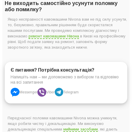
Не виходить самостійно усунути поломку
або помилку?
Якщо несправності кавомашини Nivona вам не під силу усунути,
то, безумовно, правильним рішенням буде скористатися
нашими послугами. Ми проведемо комплексну діагностику і
виконаємо
ремонт кавомашини Нівона
в Києві на професійному
рівні. Щоб подати заявку на ремонт, заповніть форму
зворотного зв’язку, яка знаходиться нижче.
Є питання? Потрібна консультація?
Напишіть нам – ми допоможемо з вибором та відповімо
на всі запитання
Messenger
Viber
Telegram
Передчасної поломки кавомашини Nivona можна уникнути,
якщо робити чистку і декальцинацію. Ми виконуємо
декальцинацію спеціальними
мийними засобами
, які дають