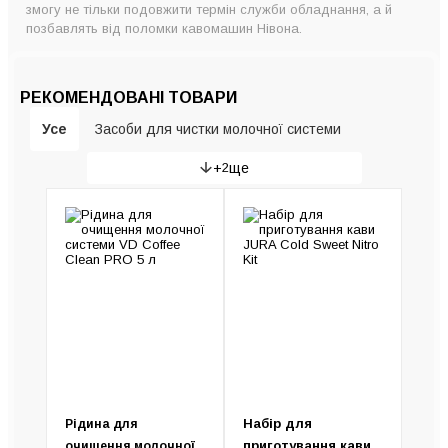
змогу не тільки подовжити термін служби обладнання, а й
позбавлять від поломки кавомашин Нівона.
РЕКОМЕНДОВАНІ ТОВАРИ
Усе
Засоби для чистки молочної системи
+
2
ще
Аксесуари для кавомашин
Універсальні засоби для кавомашин
Набір для
Рідина для
приготування кави
очищення молочної