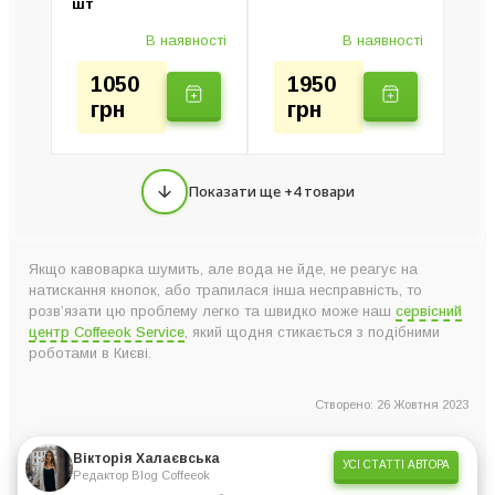
шт
В наявності
В наявності
1050
1950
грн
грн
Показати ще +4 товари
Якщо кавоварка шумить, але вода не йде, не реагує на
натискання кнопок, або трапилася інша несправність, то
розв’язати цю проблему легко та швидко може наш
сервісний
центр Coffeeok Service
, який щодня стикається з подібними
роботами в Києві.
Створено: 26 Жовтня 2023
Вікторія Халаєвська
УСІ СТАТТІ АВТОРА
Редактор Blog Coffeeok