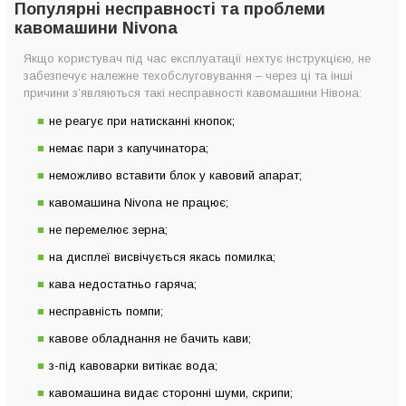
Не перемелює зерна
Популярні несправності та проблеми
кавомашини Nivona
На дисплеї висвічується якась помилка
Кава недостатньо гаряча
Якщо користувач під час експлуатації нехтує інструкцією, не
забезпечує належне техобслуговування – через ці та інші
Несправність помпи
причини з’являються такі несправності кавомашини Нівона:
Кавове обладнання не бачить кави
не реагує при натисканні кнопок;
З-під кавоварки витікає вода
немає пари з капучинатора;
Кавомашина видає сторонні шуми, скрипи
неможливо вставити блок у кавовий апарат;
Не подає воду
кавомашина Nivona не працює;
Не виходить самостійно усунути поломку або помилку?
не перемелює зерна;
на дисплеї висвічується якась помилка;
кава недостатньо гаряча;
несправність помпи;
кавове обладнання не бачить кави;
з-під кавоварки витікає вода;
кавомашина видає сторонні шуми, скрипи;