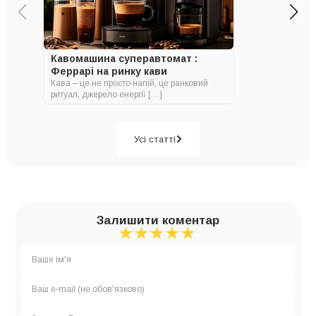
Кавомашина суперавтомат :
Феррарі на ринку кави
Кава – це не просто напій, це ранковий
ритуал, джерело енергії […]
Усі статті
Залишити коментар
★
★
★
★
★
★
★
★
★
★
★
★
★
★
★