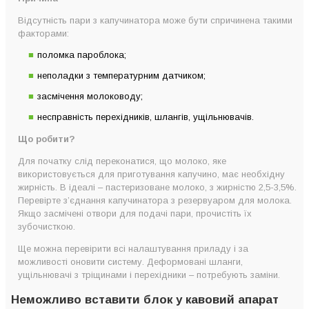
Відсутність пари з капучинатора може бути спричинена такими
факторами:
поломка пароблока;
неполадки з температурним датчиком;
засмічення молоководу;
несправність перехідників, шлангів, ущільнювачів.
Що робити?
Для початку слід переконатися, що молоко, яке
використовується для приготування капучино, має необхідну
жирність. В ідеалі – пастеризоване молоко, з жирністю 2,5-3,5%.
Перевірте з’єднання капучинатора з резервуаром для молока.
Якщо засмічені отвори для подачі пари, прочистіть їх
зубочисткою.
Ще можна перевірити всі налаштування приладу і за
можливості оновити систему. Деформовані шланги,
ущільнювачі з тріщинами і перехідники – потребують заміни.
Неможливо вставити блок у кавовий апарат