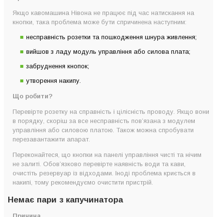
Якщо кавомашина Нівона не працює під час натискання на
кнопки, така проблема може бути спричинена наступним:
несправність розетки та пошкодження шнура живлення;
вийшов з ладу модуль управління або силова плата;
забруднення кнопок;
утворення накипу.
Що робити?
Перевірте розетку на справність і цілісність проводу. Якщо вони
в порядку, скоріш за все несправність пов’язана з модулем
управління або силовою платою. Також можна спробувати
перезавантажити апарат.
Переконайтеся, що кнопки на панелі управління чисті та нічим
не залиті. Обов’язково перевірте наявність води та кави,
очистіть резервуар із відходами. Іноді проблема криється в
накипі, тому рекомендуємо очистити пристрій.
Немає пари з капучинатора
Причина