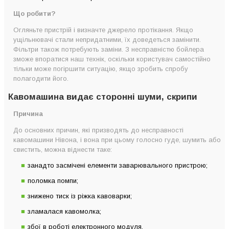
Що робити?
Огляньте пристрій і визначте джерело протікання. Якщо
ущільнювачі стали непридатними, їх доведеться замінити.
Фільтри також потребують заміни. З несправністю бойлера
зможе впоратися наш технік, оскільки користувач самостійно
тільки може погіршити ситуацію, якщо зробить спробу
полагодити його.
Кавомашина видає сторонні шуми, скрипи
Причина
До основних причин, які призводять до несправності
кавомашини Нівона, і вона при цьому голосно гуде, шумить або
свистить, можна віднести таке:
занадто засмічені елементи заварювального пристрою;
поломка помпи;
знижено тиск із ріжка кавоварки;
зламалася кавомолка;
збої в роботі електронного модуля.