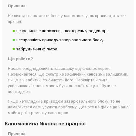
Причина
Не виходить вставити блок у кавомашину, як правило, з таких
причин:
неправильне положення шестерень у редукторі;
несправність приводу заварювального блоку;
забруднення фільтра.
Що робити?
Насамперед відключіть кавоварку від електромережі.
Переконайтеся, що фільтр не засмічений кавовими залишками.
Якщо він забитий, то очистіть його. Перевірте кільця
ущільнювачів, вони мають бути на своїх місцях і бути не
пошкоджені.
Якщо неполадки з приводом заварювального блоку, то не
намагайтеся самі усунути проблему. Довірте це фахівцю нашої
майстерні з ремонту кавоварок.
Кавомашина Nivona не працює
Причина