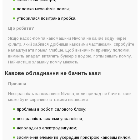
поломка механізмів помпи;
утворилася повітряна пробка.
Що робити?
Якщо насос-помпа кавомашини Nivona не качає воду через
фільтр, який забився дрібними кавовими частинками, спробуйте
налаштувати помел глибше. Щоб визначити причину поломки,
вимкніть апарат, витягніть бункер з водою, потім зніміть помпу.
Найчастіше зламану помпу міняють.
Кавове обладнання не бачить кави
Причина
Несправність кавомашини Nivona, коли прилад не бачить кави,
може бути спричинена такими нюансами:
проблеми в роботі силового блоку;
несправність системи управління;
неполадки з електродвигуном;
засмічення елементів усередині пристрою кавовим пилом.