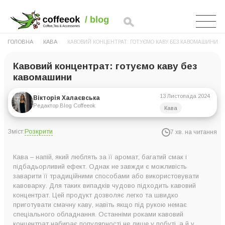
ГОЛОВНА
КАВА
КАВОВИЙ КОНЦЕНТРАТ: ГОТУЄМО КАВУ БЕЗ КАВОМАШИНИ
Кавовий концентрат: готуємо каву без
кавомашини
13 Листопада 2024
Вікторія Халаєвська
Редактор Blog Coffeeok
Кава
Розкрити
Зміст:
7 хв. на читання
Як з’явився кавовий концентрат?
Кава – напій, який люблять за її аромат, багатий смак і
Які напої можна виготовити на основі кавового
підбадьорливий ефект. Однак не завжди є можливість
заварити її традиційними способами або використовувати
концентрату?
кавоварку. Для таких випадків чудово підходить кавовий
Кавовий концентрат для кав’ярень та вдома: переваги
концентрат. Цей продукт дозволяє легко та швидко
приготувати смачну каву, навіть якщо під рукою немає
використання
спеціального обладнання. Останніми роками кавовий
Кавовий концентрат для заходів та виставок
концентрат набирає популярності не лише у побуті, а й у