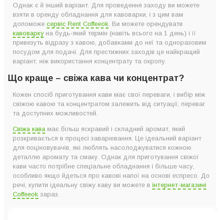
Однак є й інший варіант. Для проведення заходу ви можете
взяти в оренду обладнання для кавоварки, і з цим вам
допоможе
сервіс Rent Coffeeok
. Ви можете орендувати
кавоварку
на будь-який термін (навіть всього на 1 день) і її
привезуть відразу з кавою, добавками до неї та одноразовим
посудом для подачі. Для престижних заходів це найкращий
варіант, ніж використання концентрату та окропу.
Що краще – свіжа кава чи концентрат?
Кожен спосіб приготування кави має свої переваги, і вибір між
свіжою кавою та концентратом залежить від ситуації, переваг
та доступних можливостей.
Свіжа кава
має більш яскравий і складний аромат, який
розкривається в процесі заварювання. Це ідеальний варіант
для поціновувачів, які люблять насолоджуватися кожною
деталлю аромату та смаку. Однак для приготування свіжої
кави часто потрібне спеціальне обладнання і більше часу,
особливо якщо йдеться про кавові напої на основі еспресо. До
речі, купити ідеальну свіжу каву ви можете в
інтернет-магазині
Coffeeok
зараз.