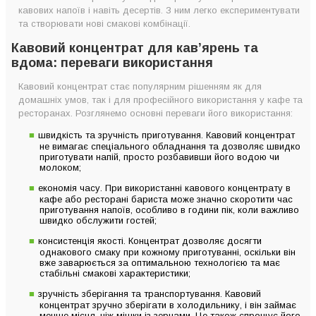
кавових напоїв і навіть десертів. З ним легко експериментувати
та створювати нові смакові комбінації.
Кавовий концентрат для кав’ярень та
вдома: переваги використання
Кавовий концентрат стає популярним рішенням як для
домашніх умов, так і для професійного використання у кафе та
ресторанах. Розглянемо основні переваги його використання:
швидкість та зручність приготування. Кавовий концентрат
не вимагає спеціального обладнання та дозволяє швидко
приготувати напій, просто розбавивши його водою чи
молоком;
економія часу. При використанні кавового концентрату в
кафе або ресторані бариста може значно скоротити час
приготування напоїв, особливо в години пік, коли важливо
швидко обслужити гостей;
консистенція якості. Концентрат дозволяє досягти
однакового смаку при кожному приготуванні, оскільки він
вже заварюється за оптимальною технологією та має
стабільні смакові характеристики;
зручність зберігання та транспортування. Кавовий
концентрат зручно зберігати в холодильнику, і він займає
менше місця, ніж мішки із зернами. Це також спрощує його