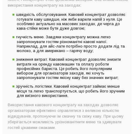
використання концентрату на заходах:
швидкість обслуговування. Кавовий концентрат дозволяє
готувати каву швидше, ніж якби варили напій з нуля. Це
особливо актуально на масових заходах, де черга до
кава-стійки може бути дуже довгою;
гнучкість меню. Завдяки концентрату можна легко
запропонувати гостям різноманітні кавові напої.
Наприклад, для айс-лате потрібно просто додати лід та
молоко, а для американо – гарячу воду;
зниження витрат. Кавовий концентрат дозволяє знизити
витрати на оренду кавомашин та оплату роботи
професійних бариста. Це робить його популярним
вибором для організаторів заходів, які хочуть
запропонувати гостям якісну каву без значних витрат;
зручність логістики. Кавовий концентрат займає менше
місця та легко транспортується, що робить його зручним
для виїзного використання.
Використання кавового концентрату на заходах дозволяє
організаторам ефективно справлятися з великою кількістю
відвідувачів, пропонуючи їм смачну та свіжу каву. При цьому
зберігається можливість урізноманітнити меню та здивувати
гостей цікавими смаками.