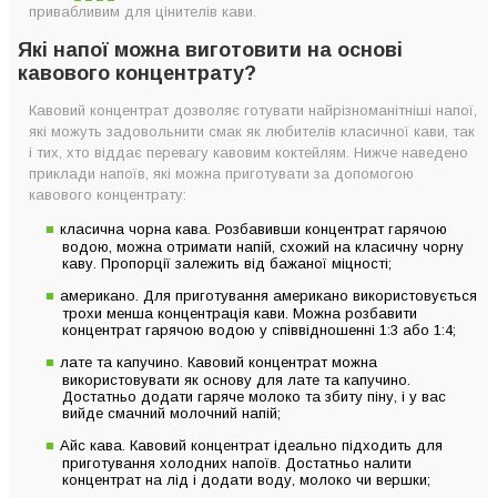
привабливим для цінителів кави.
Які напої можна виготовити на основі
кавового концентрату?
Кавовий концентрат дозволяє готувати найрізноманітніші напої,
які можуть задовольнити смак як любителів класичної кави, так
і тих, хто віддає перевагу кавовим коктейлям. Нижче наведено
приклади напоїв, які можна приготувати за допомогою
кавового концентрату:
класична чорна кава. Розбавивши концентрат гарячою
водою, можна отримати напій, схожий на класичну чорну
каву. Пропорції залежить від бажаної міцності;
американо. Для приготування американо використовується
трохи менша концентрація кави. Можна розбавити
концентрат гарячою водою у співвідношенні 1:3 або 1:4;
лате та капучино. Кавовий концентрат можна
використовувати як основу для лате та капучино.
Достатньо додати гаряче молоко та збиту піну, і у вас
вийде смачний молочний напій;
Айс кава. Кавовий концентрат ідеально підходить для
приготування холодних напоїв. Достатньо налити
концентрат на лід і додати воду, молоко чи вершки;