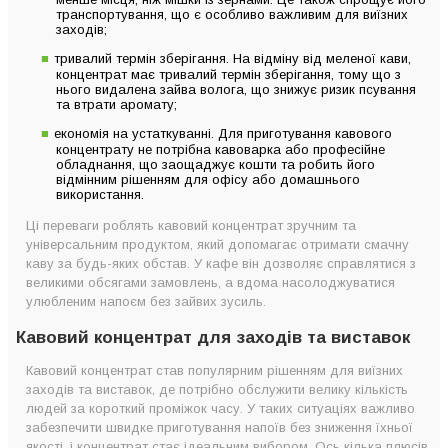
транспортування, що є особливо важливим для виїзних
заходів;
тривалий термін зберігання. На відміну від меленої кави,
концентрат має тривалий термін зберігання, тому що з
нього видалена зайва волога, що знижує ризик псування
та втрати аромату;
економія на устаткуванні. Для приготування кавового
концентрату не потрібна кавоварка або професійне
обладнання, що заощаджує кошти та робить його
відмінним рішенням для офісу або домашнього
використання.
Ці переваги роблять кавовий концентрат зручним та
універсальним продуктом, який допомагає отримати смачну
каву за будь-яких обстав. У кафе він дозволяє справлятися з
великими обсягами замовлень, а вдома насолоджуватися
улюбленим напоєм без зайвих зусиль.
Кавовий концентрат для заходів та виставок
Кавовий концентрат став популярним рішенням для виїзних
заходів та виставок, де потрібно обслужити велику кількість
людей за короткий проміжок часу. У таких ситуаціях важливо
забезпечити швидке приготування напоїв без зниження їхньої
якості, і концентрат стає ідеальним вибором. Ось кілька плюсів