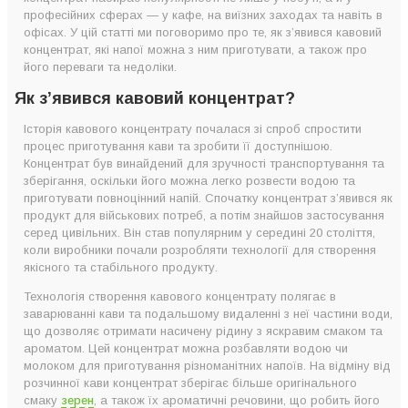
професійних сферах — у кафе, на виїзних заходах та навіть в
Що краще – свіжа кава чи концентрат?
офісах. У цій статті ми поговоримо про те, як з’явився кавовий
концентрат, які напої можна з ним приготувати, а також про
його переваги та недоліки.
Як з’явився кавовий концентрат?
Історія кавового концентрату почалася зі спроб спростити
процес приготування кави та зробити її доступнішою.
Концентрат був винайдений для зручності транспортування та
зберігання, оскільки його можна легко розвести водою та
приготувати повноцінний напій. Спочатку концентрат з’явився як
продукт для військових потреб, а потім знайшов застосування
серед цивільних. Він став популярним у середині 20 століття,
коли виробники почали розробляти технології для створення
якісного та стабільного продукту.
Технологія створення кавового концентрату полягає в
заварюванні кави та подальшому видаленні з неї частини води,
що дозволяє отримати насичену рідину з яскравим смаком та
ароматом. Цей концентрат можна розбавляти водою чи
молоком для приготування різноманітних напоїв. На відміну від
розчинної кави концентрат зберігає більше оригінального
смаку
зерен
, а також їх ароматичні речовини, що робить його