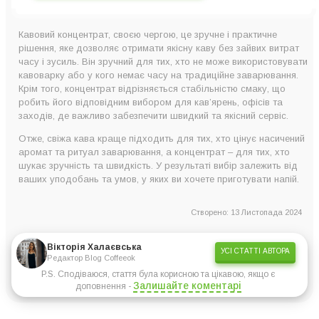
Кавовий концентрат, своєю чергою, це зручне і практичне
рішення, яке дозволяє отримати якісну каву без зайвих витрат
часу і зусиль. Він зручний для тих, хто не може використовувати
кавоварку або у кого немає часу на традиційне заварювання.
Крім того, концентрат відрізняється стабільністю смаку, що
робить його відповідним вибором для кав’ярень, офісів та
заходів, де важливо забезпечити швидкий та якісний сервіс.
Отже, свіжа кава краще підходить для тих, хто цінує насичений
аромат та ритуал заварювання, а концентрат – для тих, хто
шукає зручність та швидкість. У результаті вибір залежить від
ваших уподобань та умов, у яких ви хочете приготувати напій.
Створено: 13 Листопада 2024
Вікторія Халаєвська
УСІ СТАТТІ АВТОРА
Редактор Blog Coffeeok
P.S. Сподіваюся, стаття була корисною та цікавою, якщо є
Залишайте коментарі
доповнення -