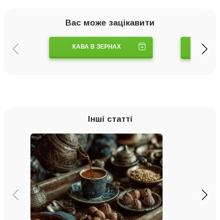
Вас може зацікавити
КАВА В ЗЕРНАХ
КАВ
Інші статті