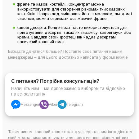
фрапе та кавові коктейлі. Концентрат можна
використовувати для створення різноманітних кавових
коктейлів. Наприклад, змішавши його з молоком, льодом і
сиропом, можна отримати освіжаючий фрапе;
кавові десерти. Концентрат часто використовується для
приготування десертів, таких як тирамісу, кавові муси або
креми. Завдяки своїй фортеці він надає десертам
насичений кавовий смак.
Бажаєте дізнатися більше? Поставте своє питання нашим
менеджерам – для цього достатньо написати у формі нижче:
Є питання? Потрібна консультація?
Напишіть нам – ми допоможемо з вибором та відповімо
на всі запитання
Messenger
Viber
Telegram
Таким чином, кавовий концентрат є універсальним інгредієнтом,
який можна використовувати для приготування різноманітних