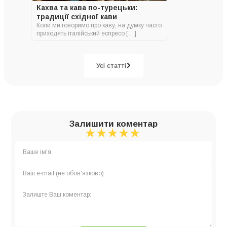
Кахва та кава по-турецьки:
традиції східної кави
Коли ми говоримо про каву, на думку часто
приходять італійський еспресо […]
Усі статті
Залишити коментар
★
★
★
★
★
★
★
★
★
★
★
★
★
★
★