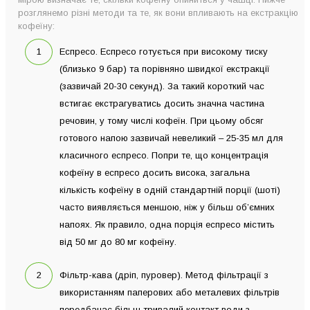
розглянемо різні методи та те, як вони впливають на екстракцію
кофеїну:
Еспресо. Еспресо готується при високому тиску
(близько 9 бар) та порівняно швидкої екстракції
(зазвичай 20-30 секунд). За такий короткий час
встигає екстрагуватись досить значна частина
речовин, у тому числі кофеїн. При цьому обсяг
готового напою зазвичай невеликий – 25-35 мл для
класичного еспресо. Попри те, що концентрація
кофеїну в еспресо досить висока, загальна
кількість кофеїну в одній стандартній порції (шоті)
часто виявляється меншою, ніж у більш об’ємних
напоях. Як правило, одна порція еспресо містить
від 50 мг до 80 мг кофеїну.
Фільтр-кава (дріп, пуровер). Метод фільтрації з
використанням паперових або металевих фільтрів
передбачає більш тривалий контакт води з