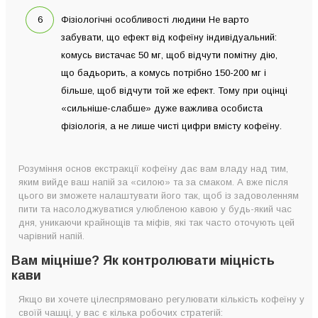
Фізіологічні особливості людини Не варто
забувати, що ефект від кофеїну індивідуальний:
комусь вистачає 50 мг, щоб відчути помітну дію,
що бадьорить, а комусь потрібно 150-200 мг і
більше, щоб відчути той же ефект. Тому при оцінці
«сильніше-слабше» дуже важлива особиста
фізіологія, а не лише чисті цифри вмісту кофеїну.
Розуміння основ екстракції кофеїну дає вам владу над тим,
яким вийде ваш напій за «силою» та за смаком. А вже після
цього ви зможете налаштувати його так, щоб із задоволенням
пити та насолоджуватися улюбленою кавою у будь-який час
дня, уникаючи крайнощів та міфів, які так часто оточують цей
чарівний напій.
Вам міцніше? Як контролювати міцність
кави
Якщо ви хочете цілеспрямовано регулювати кількість кофеїну у
своїй чашці, у вас є кілька робочих стратегій: