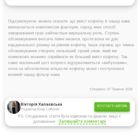
Підсумовуючи, можна сказати, що вміст кофеїну в чашці кави
визначається комплексом факторів, серед яких спосіб
заварювання грає найчастіше вирішальну роль. Ступінь
обсмажування вносить певні нюанси, проте вона не дає
кардинальної різниці за рівнем кофеїну. Інша справа, що темна
обсмажування створює сильніший, гіркий смак, який ми
помилково можемо сприймати як більший вміст кофеїну. Так
само маленький шот еспресо відчуватиметься «вибуховим»,
хоча за абсолютною кількістю кофеїну може і поступатися
великій чашці фільтр-кави.
Створено: 07 Травня 2025
Вікторія Халаєвська
УСІ СТАТТІ АВТОРА
Редактор Blog Coffeeok
P.S. Сподіваюся, стаття була корисною та цікавою, якщо є
Залишайте коментарі
доповнення -