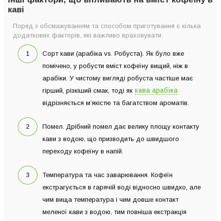
каві
Поряд з обсмажуванням та способом приготування є кілька
додаткових факторів, які важливо враховувати:
Сорт кави (арабіка vs. Робуста). Як було вже
помічено, у робусти вміст кофеїну вищий, ніж в
арабіки. У чистому вигляді робуста частіше має
кава арабіка
гірший, різкіший смак, тоді як
відрізняється м’якістю та багатством ароматів.
Помел. Дрібний помел дає велику площу контакту
кави з водою, що призводить до швидшого
переходу кофеїну в напій.
Температура та час заварювання. Кофеїн
екстрагується в гарячій воді відносно швидко, але
чим вища температура і чим довше контакт
меленої кави з водою, тим повніша екстракція