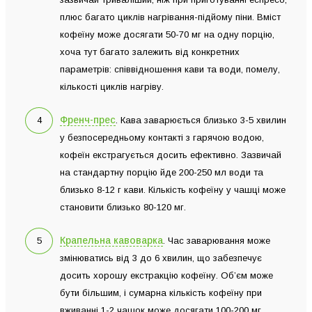
плюс багато циклів нагрівання-підйому піни. Вміст
кофеїну може досягати 50-70 мг на одну порцію,
хоча тут багато залежить від конкретних
параметрів: співвідношення кави та води, помелу,
кількості циклів нагріву.
Френч-прес
. Кава заварюється близько 3-5 хвилин
у безпосередньому контакті з гарячою водою,
кофеїн екстрагується досить ефективно. Зазвичай
на стандартну порцію йде 200-250 мл води та
близько 8-12 г кави. Кількість кофеїну у чашці може
становити близько 80-120 мг.
Крапельна кавоварка
. Час заварювання може
змінюватись від 3 до 6 хвилин, що забезпечує
досить хорошу екстракцію кофеїну. Об’єм може
бути більшим, і сумарна кількість кофеїну при
вживанні 1-2 чашок може досягати 100-200 мг.