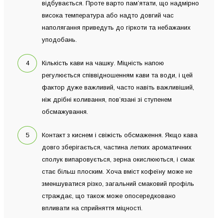
відбувається. Проте варто пам’ятати, що надмірно
висока температура або надто довгий час
наполягання приведуть до гіркоти та небажаних
уподобань.
Кількість кави на чашку. Міцність напою
регулюється співвідношенням кави та води, і цей
фактор дуже важливий, часто навіть важливіший,
ніж дрібні коливання, пов’язані зі ступенем
обсмажування.
Контакт з киснем і свіжість обсмаження. Якщо кава
довго зберігається, частина летких ароматичних
сполук випаровується, зерна окислюються, і смак
стає більш плоским. Хоча вміст кофеїну може не
зменшуватися різко, загальний смаковий профіль
страждає, що також може опосередковано
впливати на сприйняття міцності.