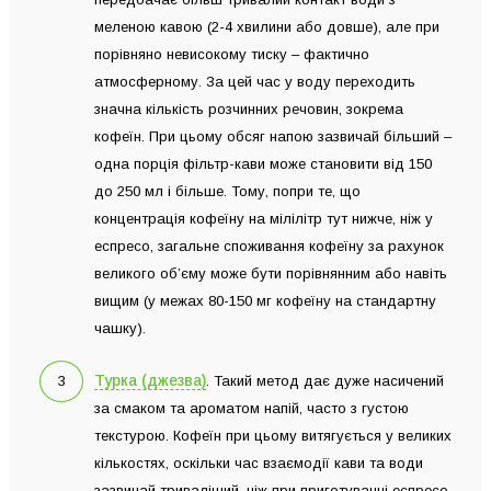
меленою кавою (2-4 хвилини або довше), але при
порівняно невисокому тиску – фактично
атмосферному. За цей час у воду переходить
значна кількість розчинних речовин, зокрема
кофеїн. При цьому обсяг напою зазвичай більший –
одна порція фільтр-кави може становити від 150
до 250 мл і більше. Тому, попри те, що
концентрація кофеїну на мілілітр тут нижче, ніж у
еспресо, загальне споживання кофеїну за рахунок
великого об’єму може бути порівнянним або навіть
вищим (у межах 80-150 мг кофеїну на стандартну
чашку).
Турка (джезва)
. Такий метод дає дуже насичений
за смаком та ароматом напій, часто з густою
текстурою. Кофеїн при цьому витягується у великих
кількостях, оскільки час взаємодії кави та води
зазвичай триваліший, ніж при приготуванні еспресо,