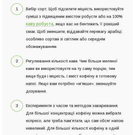
Вибір сорт. Щоб підсилити міцність використовуйте
суміші з підвищеним вмістом робусти або на 100%
каву робуста
, якщо вас не бентежить її різкіший
смак. Щоб зменшити, віддавайте перевагу арабіці,
особливо сортам зі світлим або середнім
обсмажуванням.
Регулювання кількості кави. Чим більше меленої
кави ви використовуєте на ту саму порцію, тим
вище буде і міцність, і вміст кофеїну в готовому
напої. Якщо вам потрібно «м’якше», зменшуйте
дозування.
Експерименти з часом та методом заварювання.
Для більшої концентрації кофеїну можна вибрати
еспресо, але треба пам’ятати, що сам обсяг напою
невеликий. Для більшої кількості кофеїну в одній