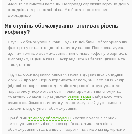
числі та за вмістом кофеїну. Насправді справжня картина дещо
складніша та різноманітніша. У цій статті розглянемо
докладніше.
Як ступінь обсмажування впливає рівень
кофеїну?
Ступінь обсмажування кави – один із найбільш обговорюваних
факторів у питанні міцності та смаку напою. Поширена думка,
що чим темніше обсмажування, тим більше кофеїну в зернах, і,
відповідно, міцніша кава. Насправді все набагато цікавіше та
заплутаніше.
Під час обсмажування кавових зерен відбувається складний
хімічний процес. Зерна втрачають вологу, змінюється їх колір
(від світло-коричневого до майже чорного), структура стає
пористою, утворюються сотні нових ароматичних сполук та
смакових нюансів. В результаті
кавові зерна
набувають того
самого знайомого нам смаку та аромату, який дуже сильно
залежить від ступеня обсмажування.
При більш
темному обсмажуванні
частка вологи в зернах
зменшується сильніше, через що їх загальна вага після
обсмажування стає меншою. Теоретично, якщо ми відміряємо