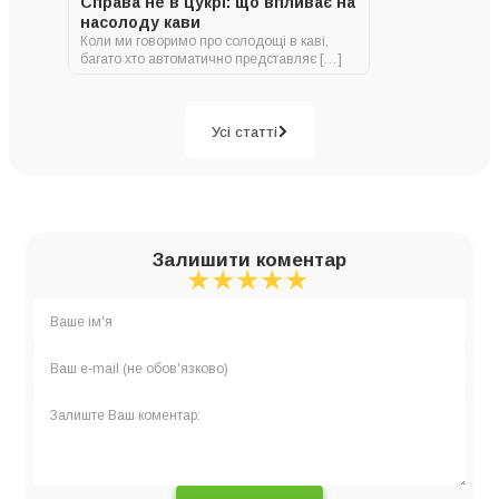
Справа не в цукрі: що впливає на
насолоду кави
Коли ми говоримо про солодощі в каві,
багато хто автоматично представляє […]
Усі статті
Залишити коментар
★
★
★
★
★
★
★
★
★
★
★
★
★
★
★