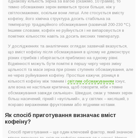
однакову кількість зерна за вагою (скажімо, 10 грамів), то
темно обсмажених зерен виявиться трохи більше, ніж у
світлосмажених, оскільки вони легші. Але стосується вмісту
кофеїну, його хімічна структура досить стабільна за
температур традиційного обсмажування (зазвичай 200-230 °C).
Іншими словами, кофеїн не руйнується і не випаровується в
помітних кількостях навіть за досить високих температур.
У дослідженнях та аналітичних оглядах зазвичай вказується,
що вміст кофеїну після обсмажування в цілому не демонструє
різких стрибків і зберігається приблизно на одному рівні.
Відмінності можуть бути помітні в першу чергу через зміну
щільності та маси зерна при різних ступенях обсмажування, але
не через руйнування кофеїну. Простіше кажучи, різниця в
кількості кофеїну між темним і
світлим обсмажуванням
існує,
але вона не настільки критична, щоб говорити, ніби «темне
обсмажування завжди сильніше». Швидше, смак у темних зерен
більш насичений, гіркий і «вугільний», а у світлих – кисліший, з
яскраво вираженими фруктовими або ягідними нотами.
Як спосіб приготування визначає вміст
кофеїну?
Спосіб приготування – ще один ключовий фактор, який значною
мірою визначає те, скільки кофеїну опиниться у чашці. Нижче