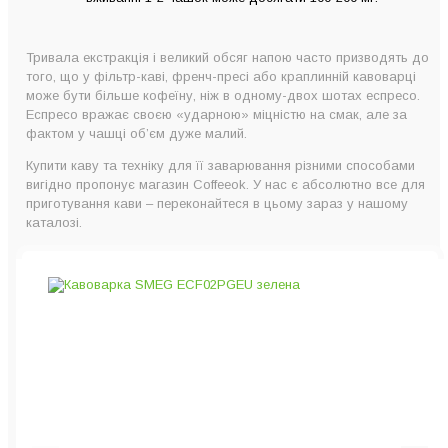
Тривала екстракція і великий обсяг напою часто призводять до
того, що у фільтр-каві, френч-пресі або краплинній кавоварці
може бути більше кофеїну, ніж в одному-двох шотах еспресо.
Еспресо вражає своєю «ударною» міцністю на смак, але за
фактом у чашці об’єм дуже малий.
Купити каву та техніку для її заварювання різними способами
вигідно пропонує магазин Coffeeok. У нас є абсолютно все для
приготування кави – переконайтеся в цьому зараз у нашому
каталозі.