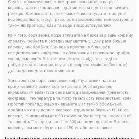
Ступінь обсмажування може трохи позначатися на рівні
кофеїну, але не так значно, щоб ми могли помітити величезну
різницю. Важливіше те, яким чином кавова гуща контактує з
водою: за якого тиску, тривалості заварювання, температури, а
також які пропорції кави та води використовувалися.
Крім того, сорт зерна може впливати на базовий рівень кофеїну
спочатку: робуста в середньому містить у 1,5-2 рази більше
кофеїну, ніж арабіка. Однак на практиці в більшості
спеціалізованих кав’ярень і в обжарювачів переважає арабіка,
яка відома своїм багатством смакових відтінків, тоді як
робусту часто використовують в еспресо-сумішах (блендах)
для надання додаткової міцності.
Зрештою, при порівнянні рівня кофеїну в різних чашках,
приготованих з різних сортів і різного обсмажування,
вирішальним виявиться саме метод заварювання (тривалість
екстракції, температура та тиск) та кількість використаної кави.
Простий приклад: якщо ви візьмете 18 г темно обсмаженої
арабіки на одну порцію еспресо, отримаєте близько 60-80 мг
кофеїну. А якщо візьмете 20 грамів робусти середньосмаженої
та заваріть її у френч-пресі на 300 мл води протягом 5 хвилин,
кофеїну там може бути та всі 150 мг або навіть вище.
Інші фактори, що впливають на вміст кофеїну в