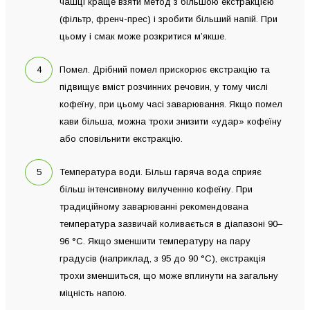
чашці краще взяти метод з більшою екстракцією
(фільтр, френч-прес) і зробити більший напій. При
цьому і смак може розкритися м’якше.
Помел. Дрібний помел прискорює екстракцію та
підвищує вміст розчинних речовин, у тому числі
кофеїну, при цьому часі заварювання. Якщо помел
кави більша, можна трохи знизити «удар» кофеїну
або сповільнити екстракцію.
Температура води. Більш гаряча вода сприяє
більш інтенсивному вилученню кофеїну. При
традиційному заварюванні рекомендована
температура зазвичай коливається в діапазоні 90–
96 °C. Якщо зменшити температуру на пару
градусів (наприклад, з 95 до 90 °C), екстракція
трохи зменшиться, що може вплинути на загальну
міцність напою.