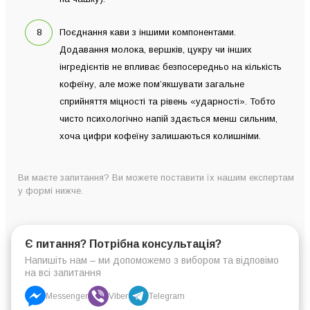
Поєднання кави з іншими компонентами.
Додавання молока, вершків, цукру чи інших
інгредієнтів не впливає безпосередньо на кількість
кофеїну, але може пом’якшувати загальне
сприйняття міцності та рівень «ударності». Тобто
чисто психологічно напій здається менш сильним,
хоча цифри кофеїну залишаються колишніми.
Ви маєте запитання? Ви можете поставити їх нашим експертам
у формі нижче.
Є питання? Потрібна консультація?
Напишіть нам – ми допоможемо з вибором та відповімо
на всі запитання
Messenger
Viber
Telegram