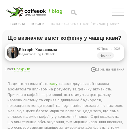
ГОЛОВНА
НОВИНИ
ЩО ВИЗНАЧАЄ ВМІСТ КОФЕЇНУ У ЧАШЦІ КАВИ?
Що визначає вміст кофеїну у чашці кави?
07 Травня 2025
Вікторія Халаєвська
Редактор Blog Coffeeok
Новини
Розкрити
Зміст:
11 хв. на читання
Як ступінь обсмажування впливає рівень кофеїну?
Люди століттями п’ють
каву
, насолоджуючись її смаком,
Як спосіб приготування визначає вміст кофеїну?
ароматом та впливом на розумову та фізичну активність.
Причина в кофеїні — речовині, яка стимулює центральну
Що визначає вміст кофеїну: ступінь обсмажування чи спосіб
нервову систему та сприяє підвищенню бадьорості,
приготування?
покращенню концентрації та іноді навіть покращенню настрою.
Але існує дуже багато міфів та помилок щодо того, що саме
Інші фактори, що впливають на вміст кофеїну в каві
впливає на вміст кофеїну у конкретній чашці. Одні вважають,
Вам міцніше? Як контролювати міцність кави
що чим темніше обсмажування, тим міцніша кава. Інші впевнені,
що еспресо завжди міцніше за американо або фільтр, у тому