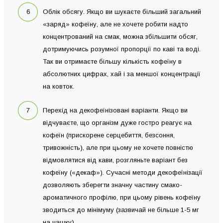
Облік обсягу. Якщо ви шукаєте більший загальний
«заряд» кофеїну, але не хочете робити надто
концентрований на смак, можна збільшити обсяг,
дотримуючись розумної пропорції по каві та воді.
Так ви отримаєте більшу кількість кофеїну в
абсолютних цифрах, хай і за меншої концентрації
на ковток.
Перехід на декофеїнізовані варіанти. Якщо ви
відчуваєте, що організм дуже гостро реагує на
кофеїн (прискорене серцебиття, безсоння,
тривожність), але при цьому не хочете повністю
відмовлятися від кави, розгляньте варіант без
кофеїну («декаф»). Сучасні методи декофеїнізації
дозволяють зберегти значну частину смако-
ароматичного профілю, при цьому рівень кофеїну
зводиться до мінімуму (зазвичай не більше 1-5 мг
на чашку).