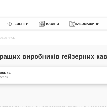
РЕЦЕПТИ
НОВИНИ
КАВОМАШИНИ
КАВОВАРОК
ращих виробників гейзерних ка
євська
ffeeok
гейзерних кавоварок в Україні