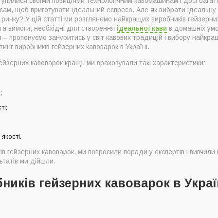
упилися своїми позиціями технологічним кавомашинам і досі багат
сам, щоб приготувати ідеальний еспресо. Але як вибрати ідеальну
 ринку? У цій статті ми розглянемо найкращих виробників гейзерни
 та вимоги, необхідні для створення
ідеальної кави
в домашніх умо
 – пропонуємо зануритись у світ кавових традицій і вибору найкращ
инг виробників гейзерних кавоварок в Україні.
ейзерних кавоварок кращі, ми враховували такі характеристики:
;
робників гейзерних кавоварок за версією Coffeeok
ті;
гейзерних кавоварок віддати перевагу?
ти виробника гейзерних кавоварок
 якості.
ибору хорошого виробника гейзерних кавоварок
 гейзерних кавоварок, ми попросили поради у експертів і вивчили 
ьтатів ми дійшли.
ників гейзерних кавоварок в Украї