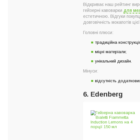
Відкриває наш рейтинг виро
гейзерні кавоварки
для ме
естетичною. Відгуки покупц
довговічність мокапотів ціє
Головні плюси:
традиційна конструкці
міцні матеріали;
унікальний дизайн.
Мінуси:
відсутність додаткових
6. Edenberg