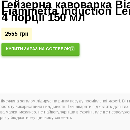
Гейзерна кавоварка Bia
Fiammetta Induction L
4 порції 150 мл
2555 грн
КУПИТИ ЗАРАЗ НА COFFEEOK
імеччина загалом лідирує на ринку посуду преміальної якості. Він 
ростоту використання і надійність. Їхні апарати підходять для тих,
ва марка, можливо, не найпопулярніша в Україні, але це незаслуже
рок у бюджетному ціновому сегменті.