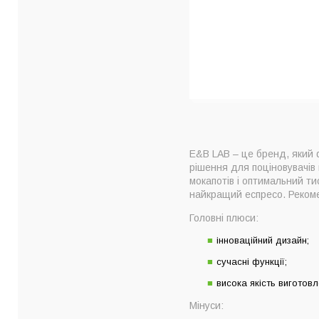
E&B LAB – це бренд, який ф
рішення для поціновувачів 
мокапотів і оптимальний ти
найкращий еспресо. Реко
Головні плюси:
інноваційний дизайн;
сучасні функції;
висока якість виготовл
Мінуси: