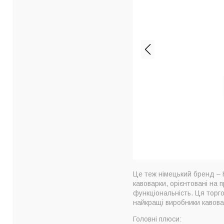
Bialetti х
Mediterraneo
6 чашок 270
Це теж німецький бренд – Н
кавоварки, орієнтовані на п
функціональність. Ця торго
найкращі виробники кавова
Головні плюси: