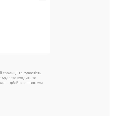
735 
КУП
 традиції та сучасність.
к Ардесто входить за
рада – дбайливо ставтеся