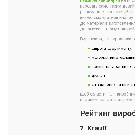
Гейзерні кавоварки
не пост
7. Krauff
перевагу саме таким девай
6. Edenberg
різноманіття пропозицій на
визначимо критерії вибору
5. Ardesto
до матеріалів виготовлення
4. E&B LAB
допоможе в цьому наш рейт
3. Con Brio
Вирішуючи, які виробники г
2. MAGIO
широта асортименту;
1. Bialetti
матеріал виготовлення
Топ-7 найкращих ви
наявність гарантій якос
Якому виробникові 
дизайн;
Як правильно вибра
співвідношення ціни та
Головні критерії в
Щоб скласти ТОП виробників
подивимося, до яких резул
Рейтинг вироб
7. Krauff