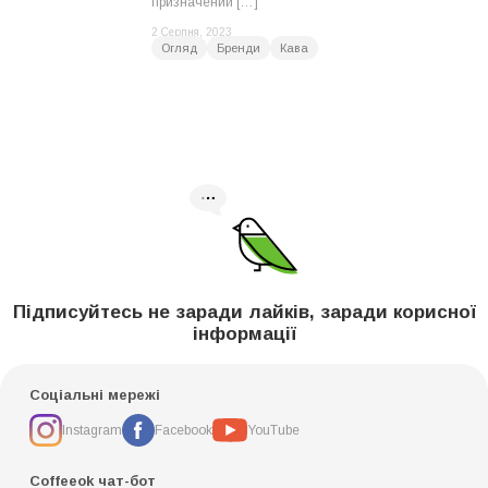
призначений […]
2 Серпня, 2023
Огляд
Бренди
Кава
Підписуйтесь не заради лайків, заради корисної
інформації
Соціальні мережі
Instagram
Facebook
YouTube
Coffeeok чат-бот