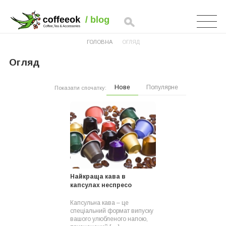
ГОЛОВНА
ОГЛЯД
Огляд
Нове
Популярне
Показати спочатку:
Найкраща кава в
капсулах неспресо
Капсульна кава – це
спеціальний формат випуску
вашого улюбленого напою,